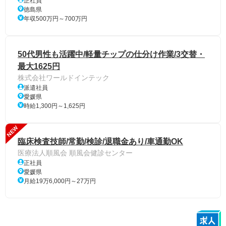
正社員
徳島県
年収500万円～700万円
50代男性も活躍中/軽量チップの仕分け作業/3交替・
最大1625円
株式会社ワールドインテック
派遣社員
愛媛県
時給1,300円～1,625円
NEW
臨床検査技師/常勤/検診/退職金あり/車通勤OK
医療法人順風会 順風会健診センター
正社員
愛媛県
月給19万6,000円～27万円