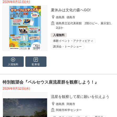
2026年8月11日(火)
夏休みは文化の森へGO!
徳島県
徳島市
徳島県立近代美術館 2階ロビー、展示室1、
2ほか
入場無料
体験イベント・アクティビティ
講演会・トークショー
入場無料
駐車場
特別観望会『ペルセウス座流星群を観察しよう！』
2026年8月12日(水)
流星を観察して星に願いを伝えよう
徳島県
阿南市
阿南市科学センター