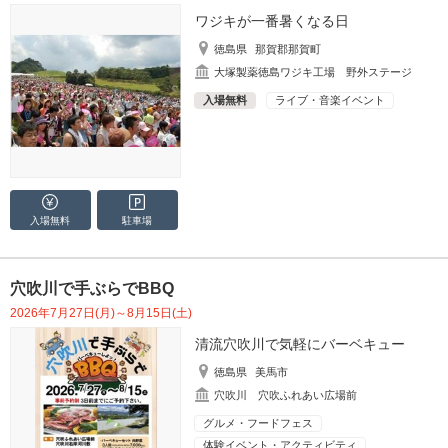
ワジキが一番暑くなる日
徳島県
那賀郡那賀町
大塚製薬徳島ワジキ工場 野外ステージ
入場無料
ライブ・音楽イベント
入場無料
駐車場
穴吹川で手ぶらでBBQ
2026年7月27日(月)～8月15日(土)
清流穴吹川で気軽にバーベキュー
徳島県
美馬市
穴吹川 穴吹ふれあい広場前
グルメ・フードフェス
体験イベント・アクティビティ