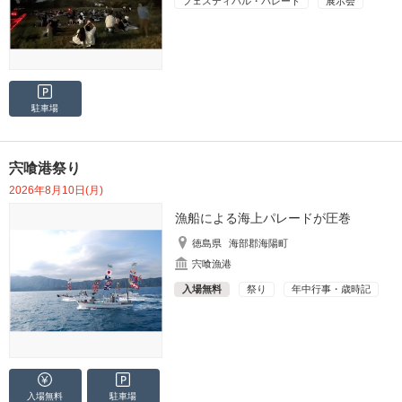
フェスティバル・パレード
展示会
駐車場
宍喰港祭り
2026年8月10日(月)
漁船による海上パレードが圧巻
徳島県
海部郡海陽町
宍喰漁港
入場無料
祭り
年中行事・歳時記
入場無料
駐車場