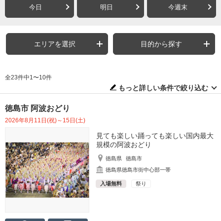
今日
明日
今週末
エリアを選択
目的から探す
全23件中1〜10件
もっと詳しい条件で絞り込む
徳島市 阿波おどり
2026年8月11日(祝)～15日(土)
見ても楽しい踊っても楽しい国内最大
規模の阿波おどり
徳島県
徳島市
徳島県徳島市街中心部一帯
入場無料
祭り