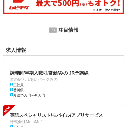
注目情報
求人情報
調理師/早期入職可/常勤/みの JR予讃線
道の駅ふれあいパークみの
正社員
香川県
月給25万円～40万円
NEW
英語スペシャリスト/モバイル/アプリサービス
株式会社MetaMoJi