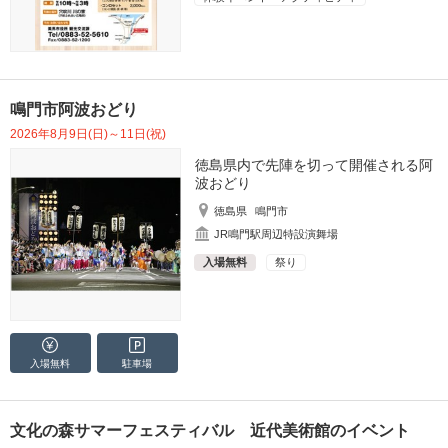
鳴門市阿波おどり
2026年8月9日(日)～11日(祝)
徳島県内で先陣を切って開催される阿
波おどり
徳島県
鳴門市
JR鳴門駅周辺特設演舞場
入場無料
祭り
入場無料
駐車場
文化の森サマーフェスティバル 近代美術館のイベント