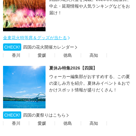
中止・延期情報や人気ランキングなどをお
届け！
金麦花火特等席＆グッズが当たる
CHECK!
四国の花火開催カレンダー
香川
愛媛
徳島
高知
夏休み特集2026【四国】
ウォーカー編集部がおすすめする、この夏
の楽しみ方を紹介。夏休みイベント＆おで
かけスポット情報が盛りだくさん！
CHECK!
四国の夏祭りはこちら
香川
愛媛
徳島
高知