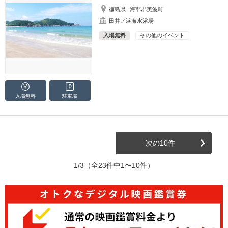
徳島県
海部郡美波町
田井ノ浜海水浴場
入場無料
その他のイベント
入場無料
駐車場
次の10件
1/3
（全23件中1〜10件）