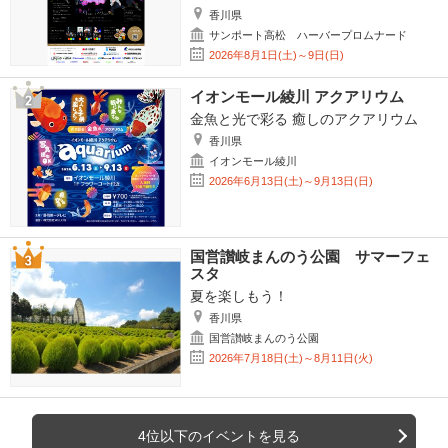
香川県
サンポート高松 ハーバープロムナード
2026年8月1日(土)～9日(日)
イオンモール綾川 アクアリウム
金魚と光で彩る 癒しのアクアリウム
香川県
イオンモール綾川
2026年6月13日(土)～9月13日(日)
国営讃岐まんのう公園 サマーフェ
スタ
夏を楽しもう！
香川県
国営讃岐まんのう公園
2026年7月18日(土)～8月11日(火)
4位以下のイベントを見る