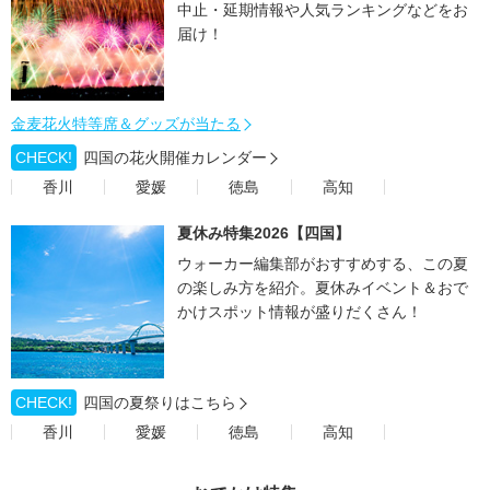
中止・延期情報や人気ランキングなどをお
届け！
金麦花火特等席＆グッズが当たる
CHECK!
四国の花火開催カレンダー
香川
愛媛
徳島
高知
夏休み特集2026【四国】
ウォーカー編集部がおすすめする、この夏
の楽しみ方を紹介。夏休みイベント＆おで
かけスポット情報が盛りだくさん！
CHECK!
四国の夏祭りはこちら
香川
愛媛
徳島
高知