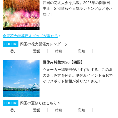
四国の花火大会を掲載。2026年の開催日、
中止・延期情報や人気ランキングなどをお
届け！
金麦花火特等席＆グッズが当たる
CHECK!
四国の花火開催カレンダー
香川
愛媛
徳島
高知
夏休み特集2026【四国】
ウォーカー編集部がおすすめする、この夏
の楽しみ方を紹介。夏休みイベント＆おで
かけスポット情報が盛りだくさん！
CHECK!
四国の夏祭りはこちら
香川
愛媛
徳島
高知