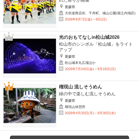
れた祭りが開催
愛媛県
大街道商店街、千舟町、城山公園(堀之内地区)
2026年8月7日(金)～9日(日)
光のおもてなしin松山城2026
松山市のシンボル「松山城」をライト
アップ
愛媛県
松山城本丸広場ほか
2026年7月24日(金)～8月16日(日)
権現山 流しそうめん
緑の中で楽しむ流しそうめん
愛媛県
権現山休憩所
2026年4月20日(月)～9月30日(水)