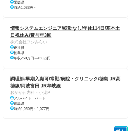
愛媛県
時給1,033円～
情報システムエンジニア/転勤なし/年休114日/基本土
日祝休み/賞与年3回
株式会社フジみらい
正社員
徳島県
年収250万円～450万円
調理師/早期入職可/常勤/病院・クリニック/徳島 JR高
徳線/阿波富田 JR牟岐線
おかがわ内科・小児科
アルバイト・パート
徳島県
時給1,050円～1,077円