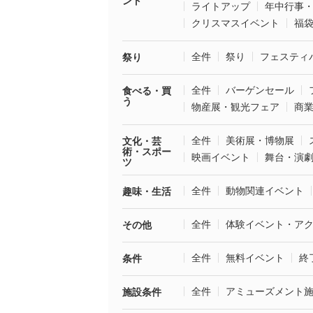
ント
ライトアップ
年中行事
クリスマスイベント
福
全件
祭り
フェスティ
祭り
全件
バーゲンセール
食べる・買
う
物産展・観光フェア
商
全件
美術展・博物展
文化・芸
術・スポー
映画イベント
舞台・演
ツ
全件
動物関連イベント
趣味・生活
全件
体験イベント・ア
その他
全件
無料イベント
終
条件
全件
アミューズメント
施設条件