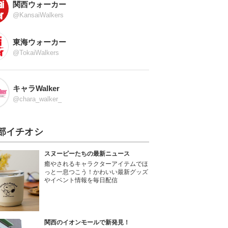
関西ウォーカー
@KansaiWalkers
東海ウォーカー
@TokaiWalkers
キャラWalker
@chara_walker_
部イチオシ
スヌーピーたちの最新ニュース
癒やされるキャラクターアイテムでほ
っと一息つこう！かわいい最新グッズ
やイベント情報を毎日配信
関西のイオンモールで新発見！