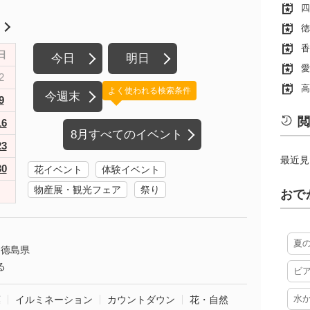
四
月
徳
香
日
今日
明日
愛
2
高
よく使われる検索条件
今週末
9
閲
16
8月すべてのイベント
23
最近見
30
花イベント
体験イベント
物産展・観光フェア
祭り
おで
夏
徳島県
る
ビ
水
葉
イルミネーション
カウントダウン
花・自然