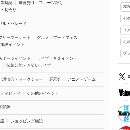
・歳時記
味覚狩り・フルーツ狩り
20
袋・初売り
七
バル・パレード
リ
フリーマーケット
グルメ・フードフェス
お
業施設イベント
プ
スポーツイベント
ライブ・音楽イベント
劇
伝統芸能・お笑いライブ
講演会・トークショー
展示会
アニメ・ゲーム
クティビティ
その他のイベント
了間際
施設
ショッピング施設