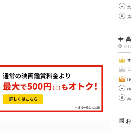
第
第
高
8月
オ
ロ
ゆ
ゆ
高
お