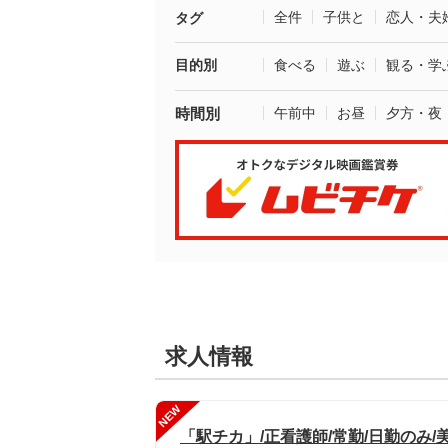
全件
子供と
恋人・夫
タグ
目的別
食べる
遊ぶ
観る・学
時間別
午前中
お昼
夕方・夜
求人情報
NEW
「駅チカ」/正看護師/常勤/日勤のみ/