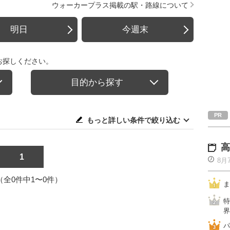
ウォーカープラス掲載の駅・路線について
明日
今週末
お探しください。
目的から探す
もっと詳しい条件で絞り込む
高
1
8月
1（全0件中1〜0件）
ま
特
界
パ