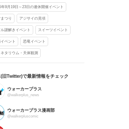
26年9月19日～23日の連休開催イベント
夕まつり
アジサイの見頃
アル謎解きイベント
スイーツイベント
酒イベント
恐竜イベント
ラネタリウム・天体観測
X(旧Twitter)で最新情報をチェック
ウォーカープラス
@walkerplus_news
ウォーカープラス漫画部
@walkerpluscomic