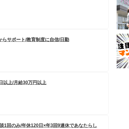
からサポート/教育制度に自信/日勤
0日以上/月給30万円以上
談1回のみ/年休120日×年3回9連休であなたらし