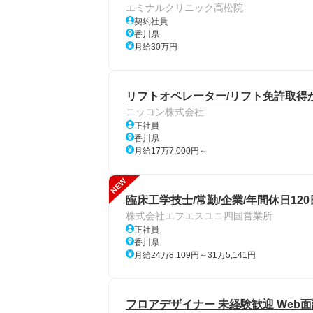
エミナルクリニック高松院
契約社員
香川県
月給30万円
リフトオペレーター/リフト免許取得
ニッコン株式会社
正社員
香川県
月給17万7,000円～
NEW
臨床工学技士/常勤/企業/年間休日12
株式会社エフエスユニ四国営業所
正社員
香川県
月給24万8,109円～31万5,141円
フロアデザイナー 未経験歓迎 Web面