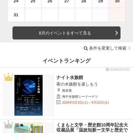
24
25
26
27
28
29
30
31
8月のイベントをすべて見る
条件を変更して検索
イベントランキング
2026年8月9日
ナイト水族館
夜の水族館を楽しもう
熊本県
海中水族館シードーナツ
2026年5月2日(土)～9月22日(火)
くまもと文学・歴史館10周年記念大
収蔵品展「温故知新ー文学と歴史で