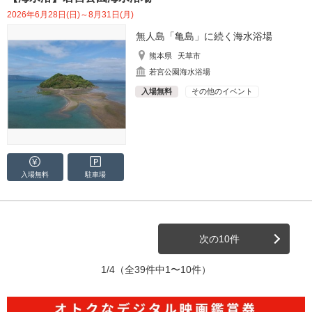
2026年6月28日(日)～8月31日(月)
無人島「亀島」に続く海水浴場
熊本県
天草市
若宮公園海水浴場
入場無料
その他のイベント
入場無料
駐車場
次の10件
1/4
（全39件中1〜10件）