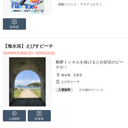
体験イベント・アクティビティ
駐車場
【海水浴】えびすビーチ
2026年6月28日(日)～8月31日(月)
鯛夢トンネルを抜けると白砂浜のビー
チが！
熊本県
天草市
えびすビーチ
入場無料
その他のイベント
入場無料
駐車場