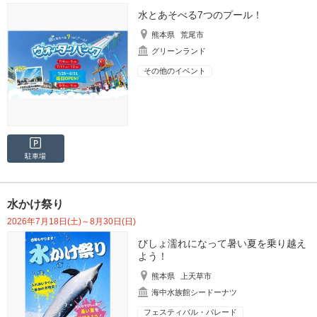
水とあそべる7つのプール！
熊本県
荒尾市
グリーンランド
その他のイベント
駐車場
水かけ祭り
2026年7月18日(土)～8月30日(日)
びしょ濡れになって暑い夏を乗り越え
よう！
熊本県
上天草市
海中水族館シードーナツ
フェスティバル・パレード