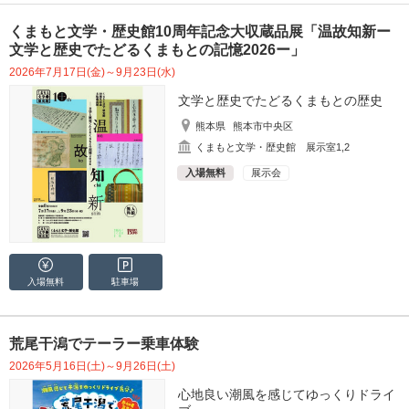
くまもと文学・歴史館10周年記念大収蔵品展「温故知新ー
文学と歴史でたどるくまもとの記憶2026ー」
2026年7月17日(金)～9月23日(水)
文学と歴史でたどるくまもとの歴史
熊本県
熊本市中央区
くまもと文学・歴史館 展示室1,2
入場無料
展示会
入場無料
駐車場
荒尾干潟でテーラー乗車体験
2026年5月16日(土)～9月26日(土)
心地良い潮風を感じてゆっくりドライ