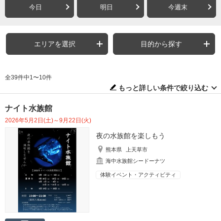
今日
明日
今週末
エリアを選択
目的から探す
全39件中1〜10件
もっと詳しい条件で絞り込む
ナイト水族館
2026年5月2日(土)～9月22日(火)
夜の水族館を楽しもう
熊本県
上天草市
海中水族館シードーナツ
体験イベント・アクティビティ