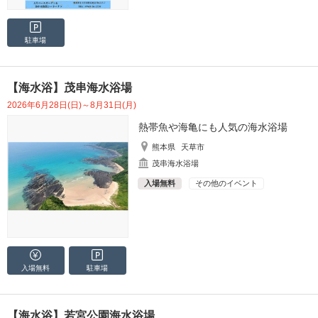
駐車場
【海水浴】茂串海水浴場
2026年6月28日(日)～8月31日(月)
熱帯魚や海亀にも人気の海水浴場
熊本県
天草市
茂串海水浴場
入場無料
その他のイベント
入場無料
駐車場
【海水浴】若宮公園海水浴場