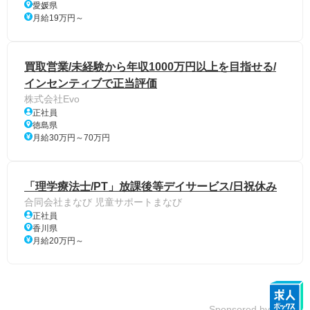
愛媛県
月給19万円～
買取営業/未経験から年収1000万円以上を目指せる/
インセンティブで正当評価
株式会社Evo
正社員
徳島県
月給30万円～70万円
「理学療法士/PT」放課後等デイサービス/日祝休み
合同会社まなび 児童サポートまなび
正社員
香川県
月給20万円～
Sponsored by