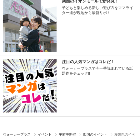
関西のイオンモールで新発見！
子どもと楽しめる新しい遊び方をママライ
ター達が現地から最新リポ！
注目の人気マンガはコレだ！
ウォーカープラスで今一番読まれている話
題作をチェック!!
ウォーカープラス
イベント
午前中開催
四国のイベント
愛媛県のイベ