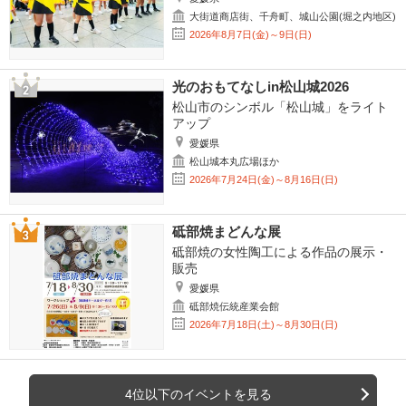
大街道商店街、千舟町、城山公園(堀之内地区)
2026年8月7日(金)～9日(日)
光のおもてなしin松山城2026
松山市のシンボル「松山城」をライト
アップ
愛媛県
松山城本丸広場ほか
2026年7月24日(金)～8月16日(日)
砥部焼まどんな展
砥部焼の女性陶工による作品の展示・
販売
愛媛県
砥部焼伝統産業会館
2026年7月18日(土)～8月30日(日)
4位以下のイベントを見る