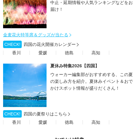
中止・延期情報や人気ランキングなどをお
届け！
金麦花火特等席＆グッズが当たる
CHECK!
四国の花火開催カレンダー
香川
愛媛
徳島
高知
夏休み特集2026【四国】
ウォーカー編集部がおすすめする、この夏
の楽しみ方を紹介。夏休みイベント＆おで
かけスポット情報が盛りだくさん！
CHECK!
四国の夏祭りはこちら
香川
愛媛
徳島
高知