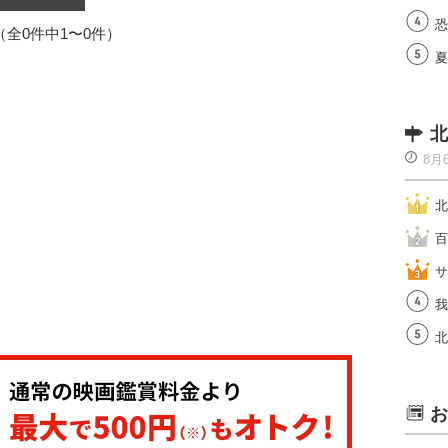
恐
1（全0件中1〜0件）
夏
北
8月
北
百
サ
我
北
お