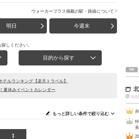
ウォーカープラス掲載の駅・路線について
明日
今週末
お探しください。
目的から探す
ホテルランキング【楽天トラベル】
北
る！夏休みイベントカレンダー
8月
赤
もっと詳しい条件で絞り込む
特
美
1
2