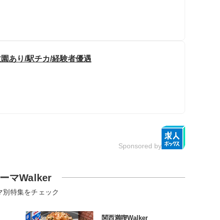
数園あり/駅チカ/経験者優遇
Sponsored by
ーマWalker
マ別特集をチェック
関西満喫Walker