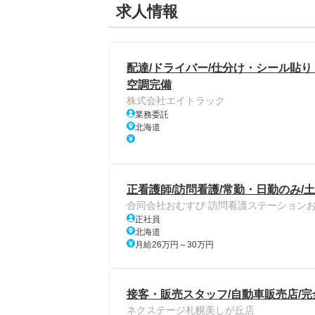
求人情報
配達/ドライバー/仕分け・シール貼り
空調完備
株式会社エイトラック
業務委託
北海道
正看護師/訪問看護/常勤・日勤のみ/
合同会社おむすび 訪問看護ステーション
正社員
北海道
月給26万円～30万円
接客・販売スタッフ/自動車販売店/完
ネクステージ札幌美しが丘店