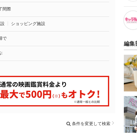
了間際
施設
ショッピング施設
婦で
編集
ぶ
条件を変更して検索