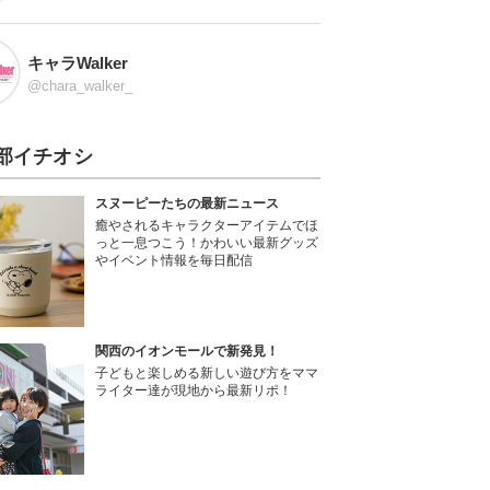
キャラWalker
@chara_walker_
部イチオシ
スヌーピーたちの最新ニュース
癒やされるキャラクターアイテムでほ
っと一息つこう！かわいい最新グッズ
やイベント情報を毎日配信
関西のイオンモールで新発見！
子どもと楽しめる新しい遊び方をママ
ライター達が現地から最新リポ！