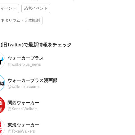
酒イベント
恐竜イベント
ラネタリウム・天体観測
X(旧Twitter)で最新情報をチェック
ウォーカープラス
@walkerplus_news
ウォーカープラス漫画部
@walkerpluscomic
関西ウォーカー
@KansaiWalkers
東海ウォーカー
@TokaiWalkers