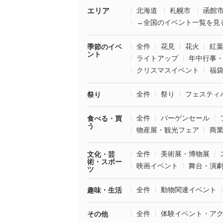
エリア
北海道
札幌市
函館
→全国のイベント一覧を見
全件
花見
花火
紅
季節のイベ
ント
ライトアップ
年中行事
クリスマスイベント
福
全件
祭り
フェスティ
祭り
全件
バーゲンセール
食べる・買
う
物産展・観光フェア
商
全件
美術展・博物展
文化・芸
術・スポー
映画イベント
舞台・演
ツ
全件
動物関連イベント
趣味・生活
全件
体験イベント・ア
その他