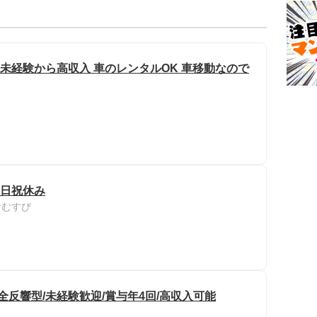
 未経験から高収入 車のレンタルOK 車移動なので
土日祝休み
おむすび
全反響型/未経験歓迎/賞与年4回/高収入可能