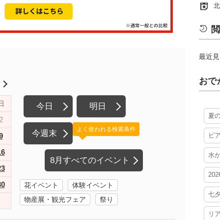
北
閲
最近見
おで
月
日
今日
明日
夏
2
よく使われる検索条件
今週末
9
ビ
16
水
8月すべてのイベント
23
20
30
花イベント
体験イベント
七
物産展・観光フェア
祭り
リ