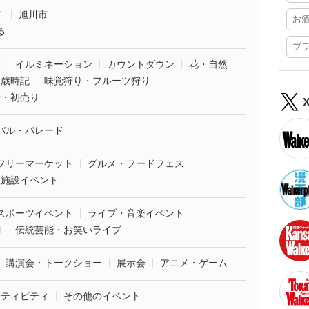
市
旭川市
お
る
プ
葉
イルミネーション
カウントダウン
花・自然
・歳時記
味覚狩り・フルーツ狩り
袋・初売り
バル・パレード
フリーマーケット
グルメ・フードフェス
業施設イベント
スポーツイベント
ライブ・音楽イベント
劇
伝統芸能・お笑いライブ
講演会・トークショー
展示会
アニメ・ゲーム
クティビティ
その他のイベント