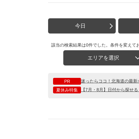
今日
該当の検索結果は0件でした。条件を変えて
エリアを選択
迷ったらココ！北海道の最新
PR
【7月・8月】日付から探せ
夏休み特集