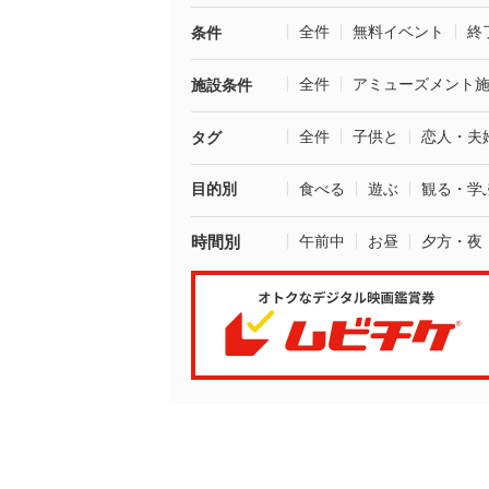
全件
無料イベント
終
条件
全件
アミューズメント
施設条件
全件
子供と
恋人・夫
タグ
目的別
食べる
遊ぶ
観る・学
時間別
午前中
お昼
夕方・夜