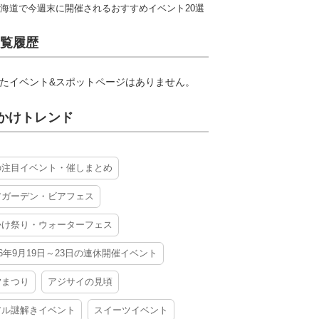
海道で今週末に開催されるおすすめイベント20選
覧履歴
たイベント&スポットページはありません。
かけトレンド
の注目イベント・催しまとめ
アガーデン・ビアフェス
かけ祭り・ウォーターフェス
26年9月19日～23日の連休開催イベント
夕まつり
アジサイの見頃
アル謎解きイベント
スイーツイベント