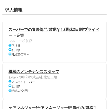
求人情報
スーパーでの青果部門/残業なし/週休2日制/プライベ
ート充実
マルエー松任店
正社員
石川県
月給20万円～
機械のメンテナンススタッフ
わらべや中部株式会社 北陸工場
アルバイト・パート
石川県
時給1,404円～
ケアマネジャー/ケアマネージャー/日勤のみ/資格手