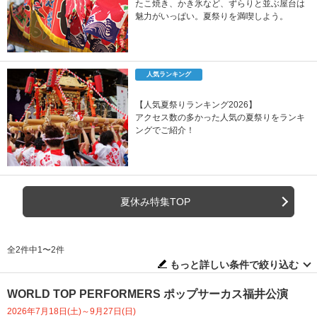
たこ焼き、かき氷など、ずらりと並ぶ屋台は
魅力がいっぱい。夏祭りを満喫しよう。
人気ランキング
【人気夏祭りランキング2026】
アクセス数の多かった人気の夏祭りをランキ
ングでご紹介！
夏休み特集TOP
全2件中1〜2件
もっと詳しい条件で絞り込む
WORLD TOP PERFORMERS ポップサーカス福井公演
2026年7月18日(土)～9月27日(日)