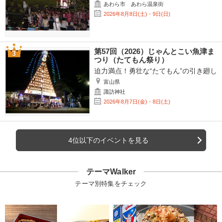
あわら市 あわら温泉街
2026年8月8日(土)・9日(日)
第57回（2026）じゃんとこい魚津ま
つり（たてもん祭り）
迫力満点！勇壮な“たてもん”の引き廻し
富山県
諏訪神社
2026年8月7日(金)・8日(土)
4位以下のイベントを見る
テーマWalker
テーマ別特集をチェック