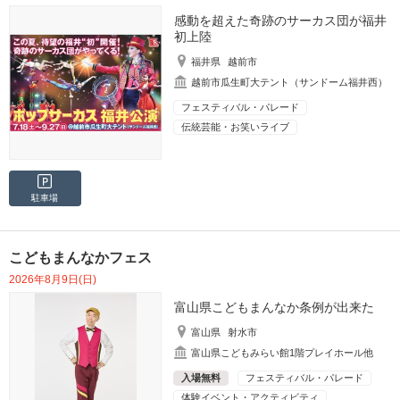
感動を超えた奇跡のサーカス団が福井
初上陸
福井県
越前市
越前市瓜生町大テント（サンドーム福井西）
フェスティバル・パレード
伝統芸能・お笑いライブ
駐車場
こどもまんなかフェス
2026年8月9日(日)
富山県こどもまんなか条例が出来た
富山県
射水市
富山県こどもみらい館1階プレイホール他
入場無料
フェスティバル・パレード
体験イベント・アクティビティ