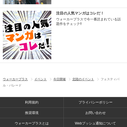
注目の人気マンガはコレだ！
ウォーカープラスで今一番読まれている話
題作をチェック!!
ウォーカープラス
イベント
今日開催
北陸のイベント
フェスティバ
ル・パレード
利用規約
プライバシーポリシー
推奨環境
お問い合わせ
ウォーカープラスとは
Webプッシュ通知について