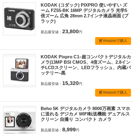
KODAK (コダック) PIXPRO 使いやすい ズ
ーム FZ55-BK 16MP デジタルカメラ 光学5
倍ズーム 広角 28mm 2.7インチ液晶画面 (ブ
ラック)
23,800
新品最安値：
円
Amazonで購入
KODAK Pixpro C1–超コンパクトデジタルカ
メラ|13MP BSI CMOS、4倍ズーム、2.8イン
チLCDスクリーン、LEDフラッシュ、内蔵バ
ッテリー–黒
15,320
新品最安値：
円
Amazonで購入
Beho 5K デジタルカメラ 8000万画素 スマホ
に送れる デジカメ WIFI転送機能 デュアルス
クリーン 自撮り コンパクト カメラ
8,999
新品最安値：
円