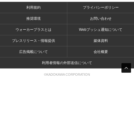
利用規約
プライバシーポリシー
推奨環境
お問い合わせ
ウォーカープラスとは
Webプッシュ通知について
プレスリリース・情報提供
媒体資料
広告掲載について
会社概要
利用者情報の外部送信について
©KADOKAWA CORPORATION