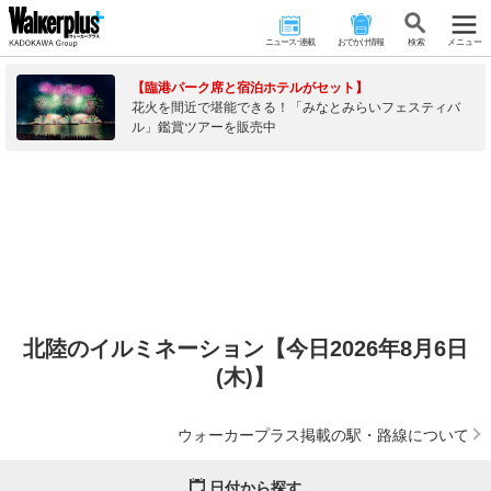
ニュース･連載
おでかけ情報
検 索
メニュー
【臨港パーク席と宿泊ホテルがセット】
花火を間近で堪能できる！「みなとみらいフェスティバ
ル」鑑賞ツアーを販売中
北陸のイルミネーション【今日2026年8月6日
(木)】
ウォーカープラス掲載の駅・路線について
日付から探す