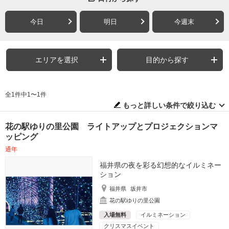
今日
明日
今週末
エリアを選択
目的から探す
全1件中1〜1件
もっと詳しい条件で絞り込む
花の駅ゆりの里公園 ライトアップとプロジェクションマ
ッピング
通年
福井県の夜を彩る幻想的なイルミネー
ション
福井県
坂井市
花の駅ゆりの里公園
入場無料
イルミネーション
クリスマスイベント