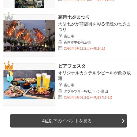
高岡七夕まつり
大型七夕が商店街を彩る伝統の七夕ま
つり
富山県
高岡市中心商店街
2026年8月1日(土)～8日(土)
ビアフェスタ
オリジナルカクテルやビールが飲み放
題
富山県
ダブルツリーbyヒルトン富山
2026年6月5日(金)～9月27日(日)
4位以下のイベントを見る