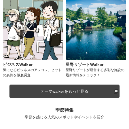
ビジネスWalker
星野リゾートWalker
気になるビジネスのアレコレ、ヒット
星野リゾートが運営する多彩な施設の
の裏側を徹底調査
最新情報をチェック！
テーマwalkerをもっと見る
季節特集
季節を感じる人気のスポットやイベントを紹介