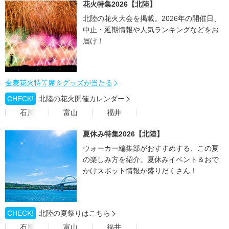
花火特集2026【北陸】
北陸の花火大会を掲載。2026年の開催日、
中止・延期情報や人気ランキングなどをお
届け！
金麦花火特等席＆グッズが当たる
CHECK!
北陸の花火開催カレンダー
石川
富山
福井
夏休み特集2026【北陸】
ウォーカー編集部がおすすめする、この夏
の楽しみ方を紹介。夏休みイベント＆おで
かけスポット情報が盛りだくさん！
CHECK!
北陸の夏祭りはこちら
石川
富山
福井