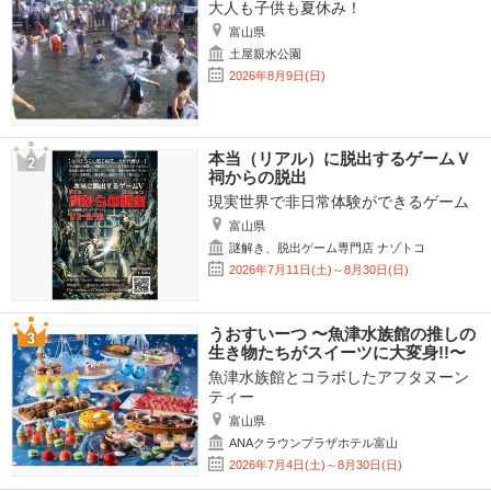
大人も子供も夏休み！
富山県
土屋親水公園
2026年8月9日(日)
本当（リアル）に脱出するゲームＶ
祠からの脱出
現実世界で非日常体験ができるゲーム
富山県
謎解き、脱出ゲーム専門店 ナゾトコ
2026年7月11日(土)～8月30日(日)
うおすいーつ 〜魚津水族館の推しの
生き物たちがスイーツに大変身!!〜
魚津水族館とコラボしたアフタヌーン
ティー
富山県
ANAクラウンプラザホテル富山
2026年7月4日(土)～8月30日(日)