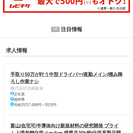
注目情報
求人情報
手取り50万が叶う中型ドライバー/夜勤メイン/積み降
ろし作業ナシ
株式会社吉崎鈑金
正社員
福井県
月給25万7,000円～55万円
富山/在宅可/半導体向け新規材料の研究開発 プライ
ム上場老舗化学メーカー 残業月20h程/化学系製品開