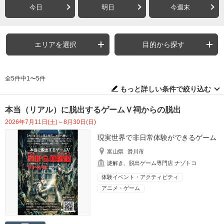
今日
明日
今週末
エリアを選択
目的から探す
全5件中1〜5件
もっと詳しい条件で絞り込む
本当（リアル）に脱出するゲームＶ祠からの脱出
2026年7月11日(土)～8月30日(日)
現実世界で非日常体験ができるゲーム
富山県
滑川市
謎解き、脱出ゲーム専門店 ナゾトコ
体験イベント・アクティビティ
アニメ・ゲーム