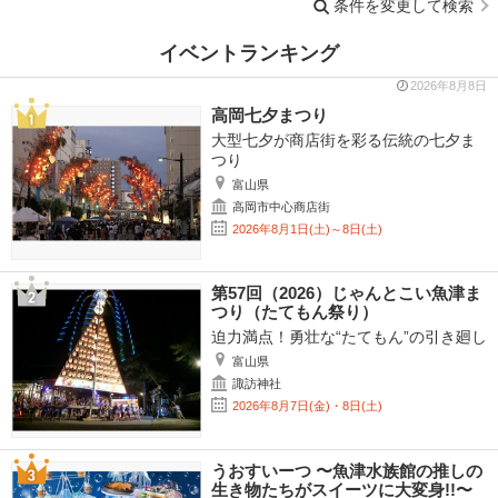
条件を変更して検索
イベントランキング
2026年8月8日
高岡七夕まつり
大型七夕が商店街を彩る伝統の七夕ま
つり
富山県
高岡市中心商店街
2026年8月1日(土)～8日(土)
第57回（2026）じゃんとこい魚津ま
つり（たてもん祭り）
迫力満点！勇壮な“たてもん”の引き廻し
富山県
諏訪神社
2026年8月7日(金)・8日(土)
うおすいーつ 〜魚津水族館の推しの
生き物たちがスイーツに大変身!!〜