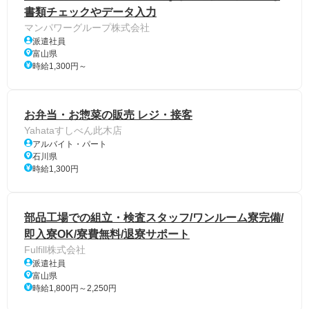
書類チェックやデータ入力
マンパワーグループ株式会社
派遣社員
富山県
時給1,300円～
お弁当・お惣菜の販売 レジ・接客
Yahataすしべん此木店
アルバイト・パート
石川県
時給1,300円
部品工場での組立・検査スタッフ/ワンルーム寮完備/
即入寮OK/寮費無料/退寮サポート
Fulfill株式会社
派遣社員
富山県
時給1,800円～2,250円