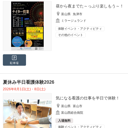
昼から夜までた～っぷり楽しもう～！
富山県
魚津市
ミラージュランド
体験イベント・アクティビティ
その他のイベント
駐車場
夏休み半日看護体験2026
2026年8月1日(土)・8日(土)
気になる看護の仕事を半日で体験！
富山県
富山市
富山西総合病院
入場無料
体験イベント・アクティビティ