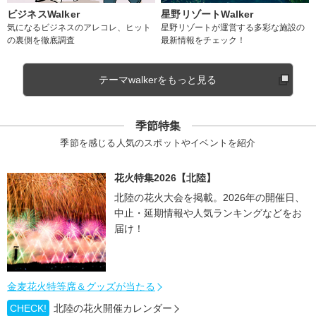
ビジネスWalker
星野リゾートWalker
気になるビジネスのアレコレ、ヒット
星野リゾートが運営する多彩な施設の
の裏側を徹底調査
最新情報をチェック！
テーマwalkerをもっと見る
季節特集
季節を感じる人気のスポットやイベントを紹介
花火特集2026【北陸】
北陸の花火大会を掲載。2026年の開催日、
中止・延期情報や人気ランキングなどをお
届け！
金麦花火特等席＆グッズが当たる
CHECK!
北陸の花火開催カレンダー