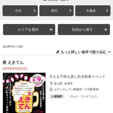
今日
明日
今週末
エリアを選択
目的から探す
全2件中1〜2件
もっと詳しい条件で絞り込む
夜 えきてん
2026年8月9日(日)
大人も子供も楽しめる飲食イベント
富山県
魚津市
セブンイレブン釈迦堂一丁目駐車場
入場無料
グルメ・フードフェス