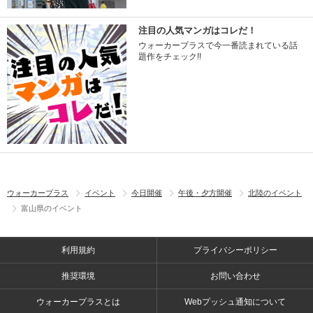
注目の人気マンガはコレだ！
ウォーカープラスで今一番読まれている話
題作をチェック!!
ウォーカープラス
イベント
今日開催
午後・夕方開催
北陸のイベント
富山県のイベント
利用規約
プライバシーポリシー
推奨環境
お問い合わせ
ウォーカープラスとは
Webプッシュ通知について