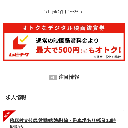
1/1
（全2件中1〜2件）
注目情報
求人情報
NEW
臨床検査技師/常勤/病院/駐輪・駐車場あり/残業10時
間以内