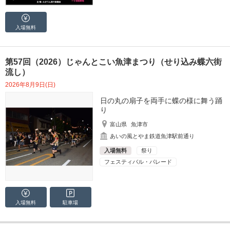
入場無料
第57回（2026）じゃんとこい魚津まつり（せり込み蝶六街
流し）
2026年8月9日(日)
日の丸の扇子を両手に蝶の様に舞う踊
り
富山県
魚津市
あいの風とやま鉄道魚津駅前通り
入場無料
祭り
フェスティバル・パレード
入場無料
駐車場