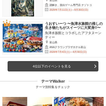
富山県
謎解き、脱出ゲーム専門店 ナゾトコ
2026年7月11日(土)～8月30日(日)
うおすいーつ 〜魚津水族館の推しの
生き物たちがスイーツに大変身!!〜
魚津水族館とコラボしたアフタヌーン
ティー
富山県
ANAクラウンプラザホテル富山
2026年7月4日(土)～8月30日(日)
4位以下のイベントを見る
テーマWalker
テーマ別特集をチェック