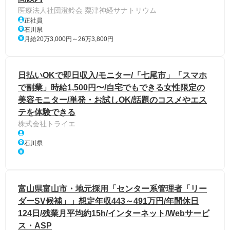
医療法人社団澄鈴会 粟津神経サナトリウム
正社員
石川県
月給20万3,000円～26万3,800円
日払いOKで即日収入/モニター/「七尾市」「スマホ
で副業」時給1,500円〜/自宅でもできる女性限定の
美容モニター/単発・お試しOK/話題のコスメやエス
テを体験できる
株式会社トライエ
石川県
富山県富山市・地元採用「センター系管理者「リー
ダーSV候補」」想定年収443～491万円/年間休日
124日/残業月平均約15h/インターネット/Webサービ
ス・ASP