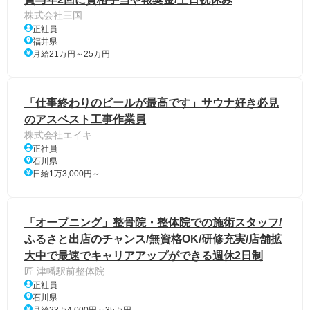
株式会社三国
正社員
福井県
月給21万円～25万円
「仕事終わりのビールが最高です」サウナ好き必見
のアスベスト工事作業員
株式会社エイキ
正社員
石川県
日給1万3,000円～
「オープニング」整骨院・整体院での施術スタッフ/
ふるさと出店のチャンス/無資格OK/研修充実/店舗拡
大中で最速でキャリアアップができる週休2日制
匠 津幡駅前整体院
正社員
石川県
月給23万4,000円～35万円