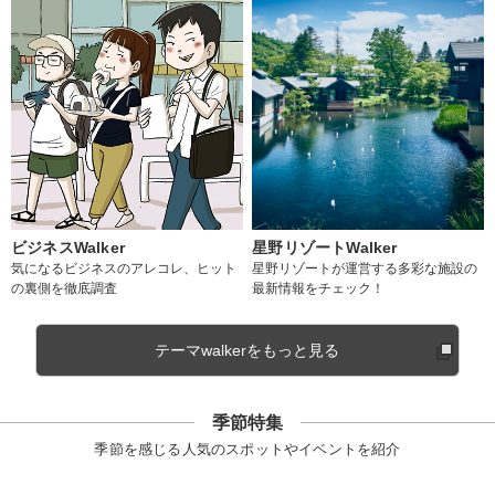
ビジネスWalker
星野リゾートWalker
気になるビジネスのアレコレ、ヒット
星野リゾートが運営する多彩な施設の
の裏側を徹底調査
最新情報をチェック！
テーマwalkerをもっと見る
季節特集
季節を感じる人気のスポットやイベントを紹介