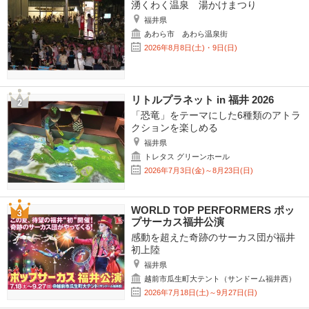
湧くわく温泉 湯かけまつり
福井県
あわら市 あわら温泉街
2026年8月8日(土)・9日(日)
リトルプラネット in 福井 2026
「恐竜」をテーマにした6種類のアトラ
クションを楽しめる
福井県
トレタス グリーンホール
2026年7月3日(金)～8月23日(日)
WORLD TOP PERFORMERS ポッ
プサーカス福井公演
感動を超えた奇跡のサーカス団が福井
初上陸
福井県
越前市瓜生町大テント（サンドーム福井西）
2026年7月18日(土)～9月27日(日)