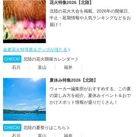
花火特集2026【北陸】
北陸の花火大会を掲載。2026年の開催日、
中止・延期情報や人気ランキングなどをお
届け！
金麦花火特等席＆グッズが当たる
CHECK!
北陸の花火開催カレンダー
石川
富山
福井
夏休み特集2026【北陸】
ウォーカー編集部がおすすめする、この夏
の楽しみ方を紹介。夏休みイベント＆おで
かけスポット情報が盛りだくさん！
CHECK!
北陸の夏祭りはこちら
石川
富山
福井