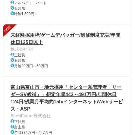
アルバイト・パート
石川県
時給1,300円～
NEW
未経験採用枠/ゲームデバッガー/研修制度充実/年間
休日125日以上
株式会社RK
正社員
石川県
月給30万円～50万円
富山県富山市・地元採用「センター系管理者「リー
ダーSV候補」」想定年収443～491万円/年間休日
124日/残業月平均約15h/インターネット/Webサービ
ス・ASP
SocioFuture株式会社
正社員
富山県
年収384万円～447万円