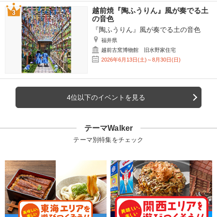
越前焼『陶ふうりん』風が奏でる土
の音色
『陶ふうりん』風が奏でる土の音色
福井県
越前古窯博物館 旧水野家住宅
2026年6月13日(土)～8月30日(日)
4位以下のイベントを見る
テーマWalker
テーマ別特集をチェック