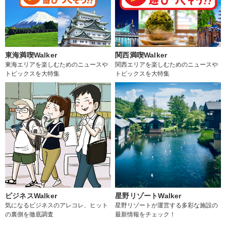
東海満喫Walker
関西満喫Walker
東海エリアを楽しむためのニュースや
関西エリアを楽しむためのニュースや
トピックスを大特集
トピックスを大特集
ビジネスWalker
星野リゾートWalker
気になるビジネスのアレコレ、ヒット
星野リゾートが運営する多彩な施設の
の裏側を徹底調査
最新情報をチェック！