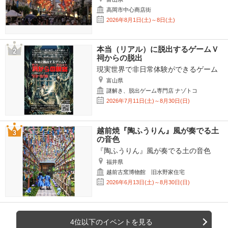
高岡市中心商店街
2026年8月1日(土)～8日(土)
本当（リアル）に脱出するゲームＶ
祠からの脱出
現実世界で非日常体験ができるゲーム
富山県
謎解き、脱出ゲーム専門店 ナゾトコ
2026年7月11日(土)～8月30日(日)
越前焼『陶ふうりん』風が奏でる土
の音色
『陶ふうりん』風が奏でる土の音色
福井県
越前古窯博物館 旧水野家住宅
2026年6月13日(土)～8月30日(日)
4位以下のイベントを見る