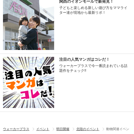
関西のイオンモールで新発見！
子どもと楽しめる新しい遊び方をママライ
ター達が現地から最新リポ！
注目の人気マンガはコレだ！
ウォーカープラスで今一番読まれている話
題作をチェック!!
ウォーカープラス
イベント
明日開催
北陸のイベント
動物関連イベン