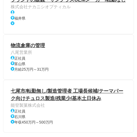
株式会社ナカニシオプティカル
福井県
物流倉庫の管理
八尾営業所
正社員
富山県
月給25万円～31万円
七尾市/転勤無し/製造管理者 工場長候補/テーマパー
ク向けチュロス製造/残業少/基本土日休み
能登製菓株式会社
正社員
石川県
年収450万円～500万円