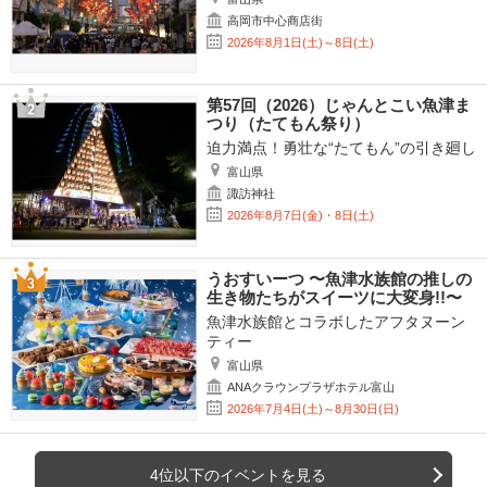
高岡市中心商店街
2026年8月1日(土)～8日(土)
第57回（2026）じゃんとこい魚津ま
つり（たてもん祭り）
迫力満点！勇壮な“たてもん”の引き廻し
富山県
諏訪神社
2026年8月7日(金)・8日(土)
うおすいーつ 〜魚津水族館の推しの
生き物たちがスイーツに大変身!!〜
魚津水族館とコラボしたアフタヌーン
ティー
富山県
ANAクラウンプラザホテル富山
2026年7月4日(土)～8月30日(日)
4位以下のイベントを見る