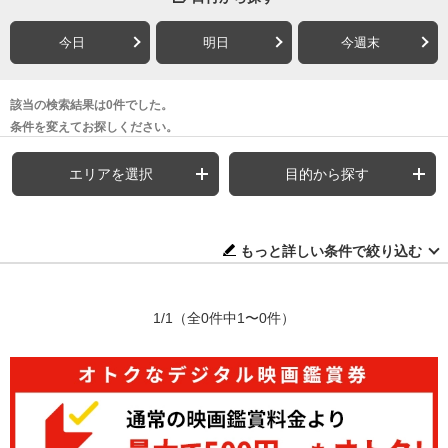
今日
明日
今週末
該当の検索結果は0件でした。
条件を変えてお探しください。
エリアを選択
目的から探す
もっと詳しい条件で絞り込む
1/1
（全0件中1〜0件）