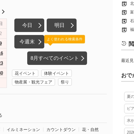
北
月
富
石
日
今日
明日
福
2
よく使われる検索条件
今週末
9
閲
16
8月すべてのイベント
最近見
23
30
花イベント
体験イベント
おで
物産展・観光フェア
祭り
夏
ビ
る
水
葉
イルミネーション
カウントダウン
花・自然
20