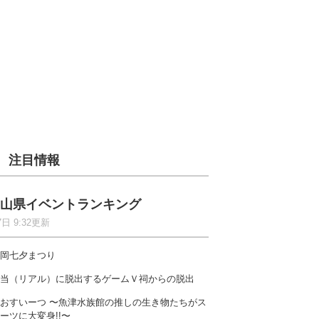
注目情報
山県イベントランキング
7日 9:32更新
岡七夕まつり
当（リアル）に脱出するゲームＶ祠からの脱出
おすいーつ 〜魚津水族館の推しの生き物たちがス
ーツに大変身!!〜