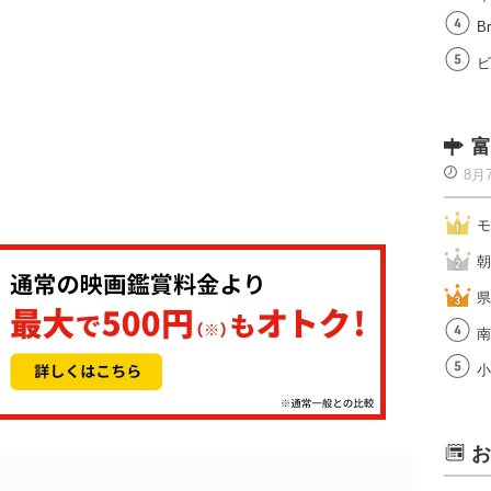
Br
ビ
富
8月
モ
朝
県
南
小
お