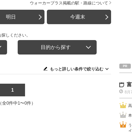
ウォーカープラス掲載の駅・路線について
明日
今週末
お探しください。
目的から探す
もっと詳しい条件で絞り込む
富
1
8月
1（全0件中1〜0件）
高
本
う
イ