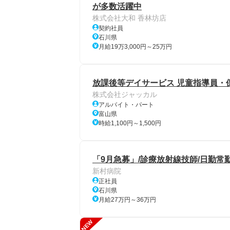
が多数活躍中
株式会社大和 香林坊店
契約社員
石川県
月給19万3,000円～25万円
放課後等デイサービス 児童指導員・
株式会社ジャッカル
アルバイト・パート
富山県
時給1,100円～1,500円
「9月急募」/診療放射線技師/日勤常勤
新村病院
正社員
石川県
月給27万円～36万円
NEW