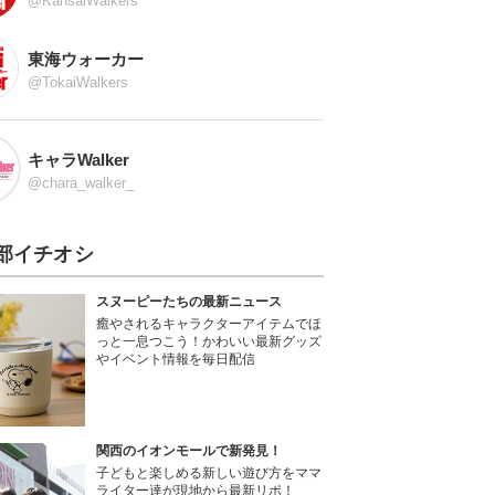
@KansaiWalkers
東海ウォーカー
@TokaiWalkers
キャラWalker
@chara_walker_
部イチオシ
スヌーピーたちの最新ニュース
癒やされるキャラクターアイテムでほ
っと一息つこう！かわいい最新グッズ
やイベント情報を毎日配信
関西のイオンモールで新発見！
子どもと楽しめる新しい遊び方をママ
ライター達が現地から最新リポ！