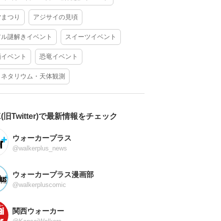
夕まつり
アジサイの見頃
アル謎解きイベント
スイーツイベント
酒イベント
恐竜イベント
ラネタリウム・天体観測
X(旧Twitter)で最新情報をチェック
ウォーカープラス
@walkerplus_news
ウォーカープラス漫画部
@walkerpluscomic
関西ウォーカー