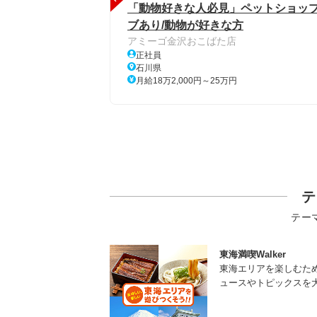
「動物好きな人必見」ペットショップ
ブあり/動物が好きな方
アミーゴ金沢おこばた店
正社員
石川県
月給18万2,000円～25万円
テ
テー
東海満喫Walker
東海エリアを楽しむた
ュースやトピックスを