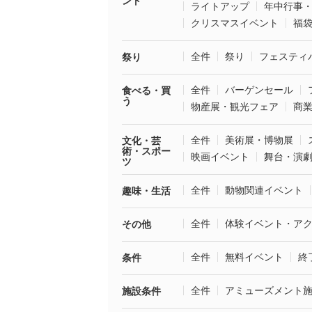
ント
ライトアップ
年中行事
クリスマスイベント
福
全件
祭り
フェスティ
祭り
全件
バーゲンセール
食べる・買
う
物産展・観光フェア
商
全件
美術展・博物展
文化・芸
術・スポー
映画イベント
舞台・演
ツ
全件
動物関連イベント
趣味・生活
全件
体験イベント・ア
その他
全件
無料イベント
終
条件
全件
アミューズメント
施設条件