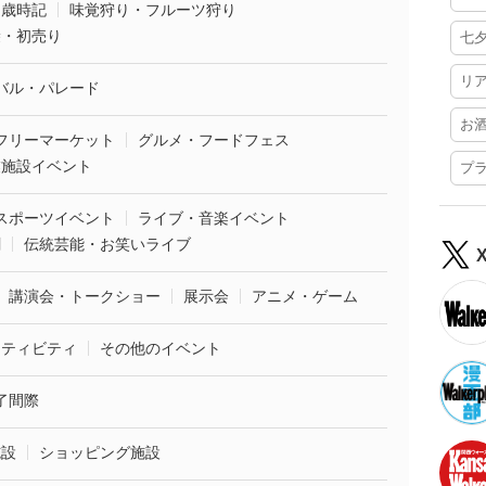
・歳時記
味覚狩り・フルーツ狩り
袋・初売り
七
リ
バル・パレード
お
フリーマーケット
グルメ・フードフェス
業施設イベント
プ
スポーツイベント
ライブ・音楽イベント
劇
伝統芸能・お笑いライブ
講演会・トークショー
展示会
アニメ・ゲーム
クティビティ
その他のイベント
了間際
施設
ショッピング施設