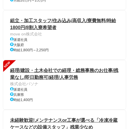
月給20万円～25万円
組立・加工スタッフ/住み込み/高収入/寮費無料/時給
1800円/8割入寮希望者
move on株式会社
派遣社員
大阪府
時給1,800円～2,250円
NEW
経理/建設・土木会社での経理・総務事務のお仕事/残
業なし/即日勤務可/経理/人事労務
株式会社パソナ
派遣社員
兵庫県
時給1,400円
未経験歓迎!メンテナンスor工事が選べる「冷凍冷蔵
ケースなどの設備スタッフ」残業少なめ