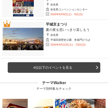
奈良県
奈良県コンベンションセンター
2026年8月8日(土)・9日(日)
平城京まつり
夏の夜を思いっきり楽しもう
奈良県
平城宮跡歴史公園 朱雀門ひろば
2026年8月22日(土)・23日(日)
4位以下のイベントを見る
テーマWalker
テーマ別特集をチェック