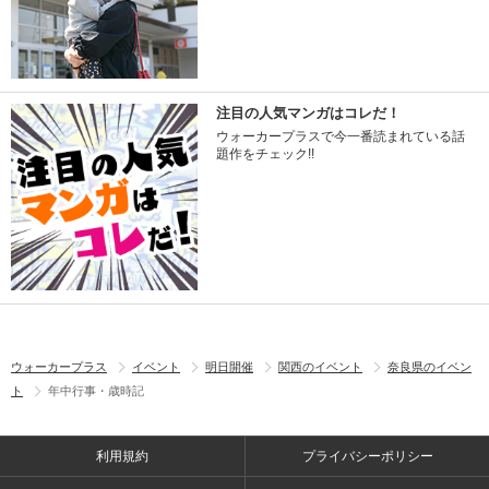
注目の人気マンガはコレだ！
ウォーカープラスで今一番読まれている話
題作をチェック!!
ウォーカープラス
イベント
明日開催
関西のイベント
奈良県のイベン
ト
年中行事・歳時記
利用規約
プライバシーポリシー