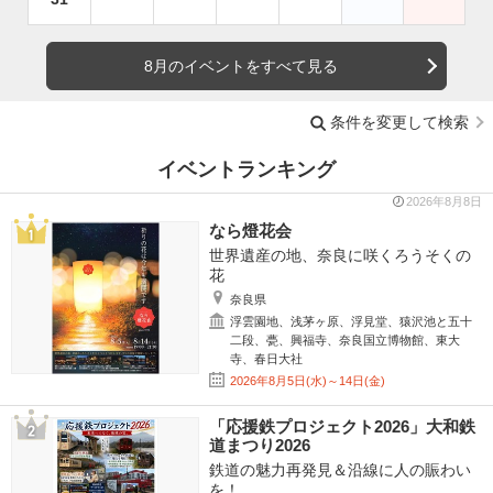
8月のイベントをすべて見る
条件を変更して検索
イベントランキング
2026年8月8日
なら燈花会
世界遺産の地、奈良に咲くろうそくの
花
奈良県
浮雲園地、浅茅ヶ原、浮見堂、猿沢池と五十
二段、甍、興福寺、奈良国立博物館、東大
寺、春日大社
2026年8月5日(水)～14日(金)
「応援鉄プロジェクト2026」大和鉄
道まつり2026
鉄道の魅力再発見＆沿線に人の賑わい
を！