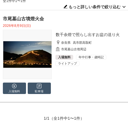
全1件中1〜1件
もっと詳しい条件で絞り込む
市尾墓山古墳燈火会
2026年8月9日(日)
数千余燈で照らし出すお盆の送り火
奈良県
高市郡高取町
市尾墓山古墳周辺
入場無料
年中行事・歳時記
ライトアップ
入場無料
駐車場
1/1
（全1件中1〜1件）