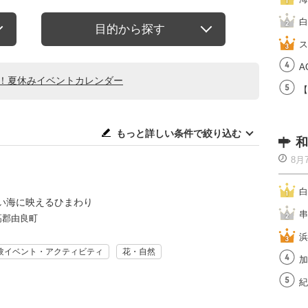
白
目的から探す
ス
A
る！夏休みイベントカレンダー
【
もっと詳しい条件で絞り込む
和
8月
白
い海に映えるひまわり
串
高郡由良町
浜
験イベント・アクティビティ
花・自然
加
紀