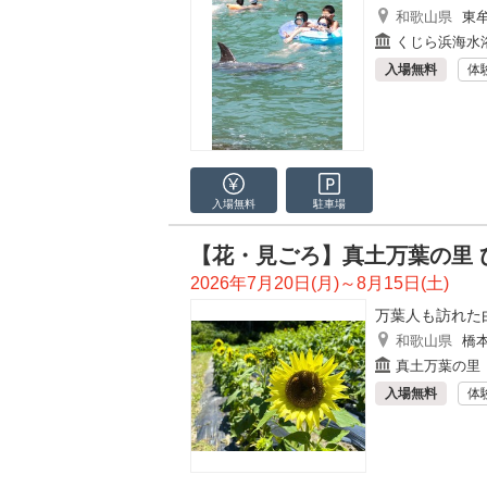
和歌山県
東
くじら浜海水
入場無料
体
入場無料
駐車場
【花・見ごろ】真土万葉の里 
2026年7月20日(月)～8月15日(土)
万葉人も訪れた
和歌山県
橋
真土万葉の里
入場無料
体