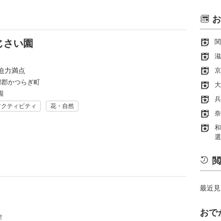
お
じさい園
関
滋
迫力満点
京
郡かつらぎ町
大
園
兵
アクティビティ
花・自然
奈
和
選
閲
最近見
おで
！