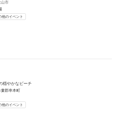
歌山市
場
の他のイベント
の穏やかなビーチ
牟婁郡串本町
の他のイベント