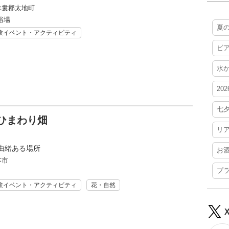
牟婁郡太地町
浴場
夏
験イベント・アクティビティ
ビ
水
20
七
ひまわり畑
リ
由緒ある場所
お
本市
プ
験イベント・アクティビティ
花・自然