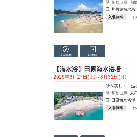
和歌山県
和
片男波海水浴
入場無料
そ
入場無料
駐車場
【海水浴】田原海水浴場
2026年6月27日(土)～8月31日(月)
砂が美しく、波
和歌山県
東
田原海水浴場
入場無料
そ