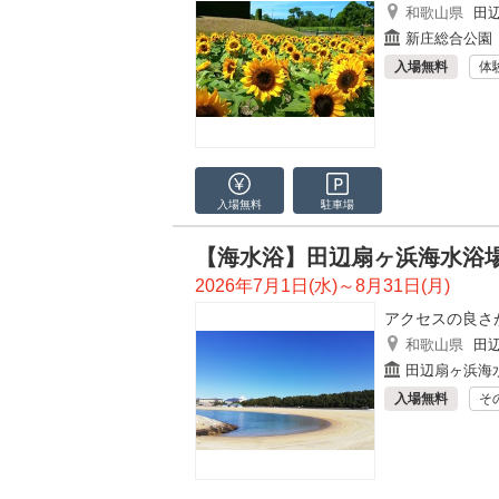
和歌山県
田
新庄総合公園
入場無料
体
入場無料
駐車場
【海水浴】田辺扇ヶ浜海水浴
2026年7月1日(水)～8月31日(月)
アクセスの良さ
和歌山県
田
田辺扇ヶ浜海
入場無料
そ