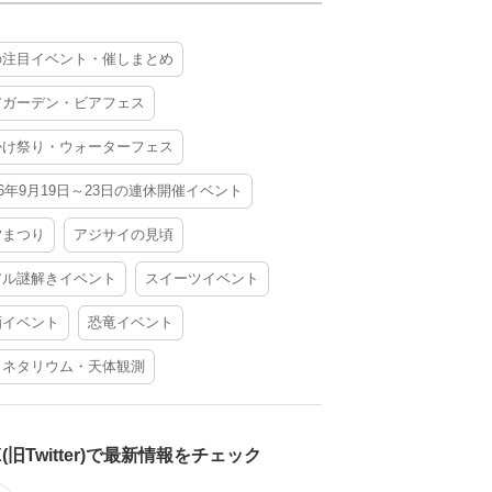
の注目イベント・催しまとめ
アガーデン・ビアフェス
かけ祭り・ウォーターフェス
26年9月19日～23日の連休開催イベント
夕まつり
アジサイの見頃
アル謎解きイベント
スイーツイベント
酒イベント
恐竜イベント
ラネタリウム・天体観測
X(旧Twitter)で最新情報をチェック