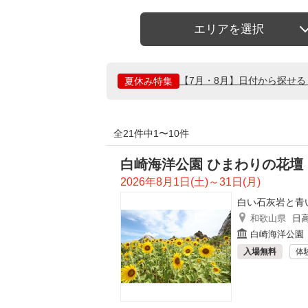
エリアを選択
【7月・8月】日付から探せ
夏休み特集
全21件中1〜10件
白崎海洋公園 ひまわりの花壇
2026年8月1日(土)～31日(月)
白い石灰岩と青
和歌山県
日
白崎海洋公園
入場無料
体