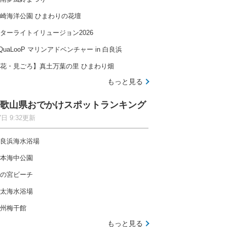
崎海洋公園 ひまわりの花壇
ターライトイリュージョン2026
QuaLooP マリンアドベンチャー in 白良浜
花・見ごろ】真土万葉の里 ひまわり畑
もっと見る
歌山県おでかけスポットランキング
7日 9:32更新
良浜海水浴場
本海中公園
の宮ビーチ
太海水浴場
州梅干館
もっと見る