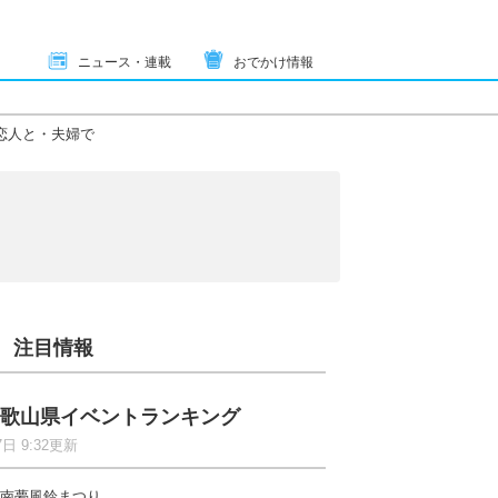
ニュース・連載
おでかけ情報
恋人と・夫婦で
注目情報
歌山県イベントランキング
7日 9:32更新
南夢風鈴まつり