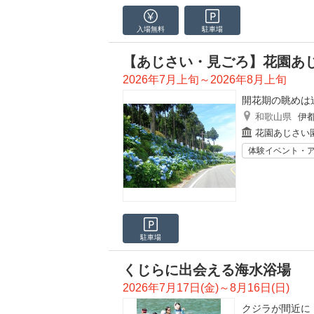
入場無料
駐車場
【あじさい・見ごろ】花園あ
2026年7月上旬～2026年8月上旬
開花期の眺めは
和歌山県
伊都
花園あじさい
体験イベント・
駐車場
くじらに出会える海水浴場
2026年7月17日(金)～8月16日(日)
クジラが間近に