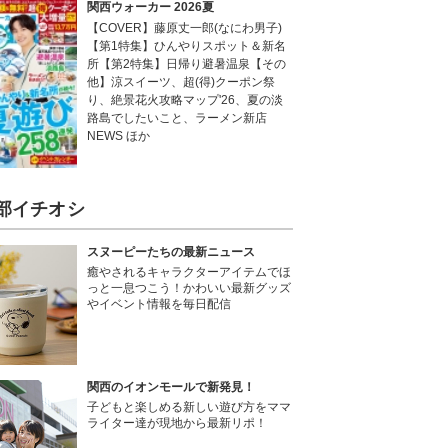
関西ウォーカー 2026夏
【COVER】藤原丈一郎(なにわ男子)
【第1特集】ひんやりスポット＆新名
所【第2特集】日帰り避暑温泉【その
他】涼スイーツ、超(得)クーポン祭
り、絶景花火攻略マップ'26、夏の淡
路島でしたいこと、ラーメン新店
NEWS ほか
部イチオシ
スヌーピーたちの最新ニュース
癒やされるキャラクターアイテムでほ
っと一息つこう！かわいい最新グッズ
やイベント情報を毎日配信
関西のイオンモールで新発見！
子どもと楽しめる新しい遊び方をママ
ライター達が現地から最新リポ！