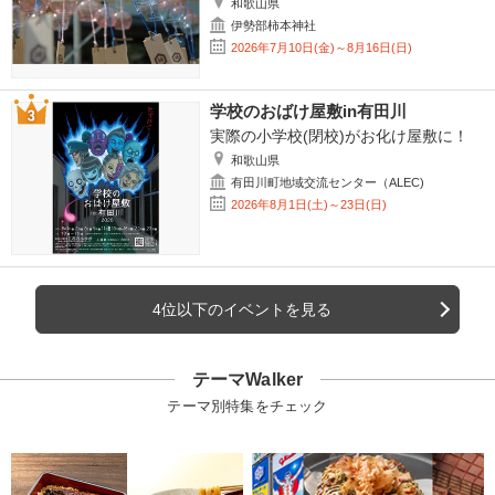
和歌山県
伊勢部柿本神社
2026年7月10日(金)～8月16日(日)
学校のおばけ屋敷in有田川
実際の小学校(閉校)がお化け屋敷に！
和歌山県
有田川町地域交流センター（ALEC)
2026年8月1日(土)～23日(日)
4位以下のイベントを見る
テーマWalker
テーマ別特集をチェック