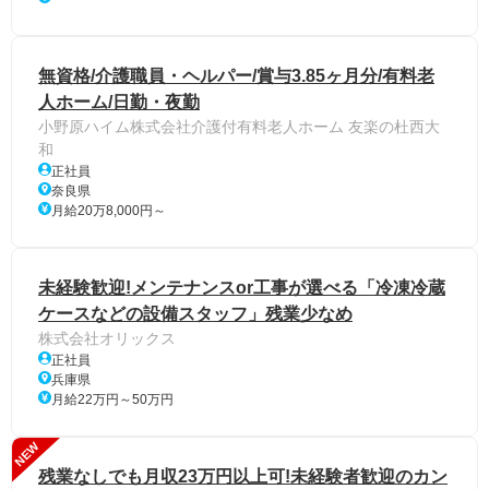
無資格/介護職員・ヘルパー/賞与3.85ヶ月分/有料老
人ホーム/日勤・夜勤
小野原ハイム株式会社介護付有料老人ホーム 友楽の杜西大
和
正社員
奈良県
月給20万8,000円～
未経験歓迎!メンテナンスor工事が選べる「冷凍冷蔵
ケースなどの設備スタッフ」残業少なめ
株式会社オリックス
正社員
兵庫県
月給22万円～50万円
NEW
残業なしでも月収23万円以上可!未経験者歓迎のカン