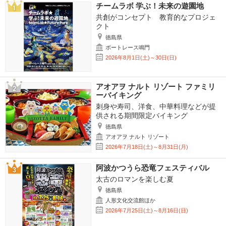
チームラボ 学ぶ！未来の遊園地
共創がコンセプト 教育的なプロジェ
クト
徳島県
ボートレース鳴門
2026年8月1日(土)～30日(日)
アオアヲ ナルト リゾート ファミリ
ーバイキング
刺身や寿司、洋食、中華料理などが提
供される期間限定バイキング
徳島県
アオアヲ ナルト リゾート
2026年7月18日(土)～8月31日(月)
阿波かつうら恐竜フェスティバル
太古のロマンを楽しむ夏
徳島県
人形文化交流館ほか
2026年7月25日(土)～8月16日(日)