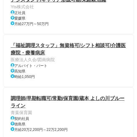
Yts株式会社
正社員
愛媛県
月給27万円～50万円
「福祉調理スタッフ」無資格可/シフト相談可/介護医
療院・療養病床
医療法人久会/図南病院
アルバイト・パート
高知県
時給1,050円
調理師/早期転職可/常勤/保育園/蔵本 よしの川ブルー
ライン
青葉保育園
契約社員
徳島県
月給20万2,200円～22万2,200円