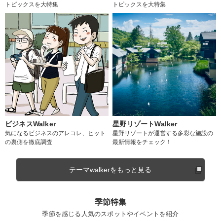
トピックスを大特集
トピックスを大特集
ビジネスWalker
星野リゾートWalker
気になるビジネスのアレコレ、ヒット
星野リゾートが運営する多彩な施設の
の裏側を徹底調査
最新情報をチェック！
テーマwalkerをもっと見る
季節特集
季節を感じる人気のスポットやイベントを紹介