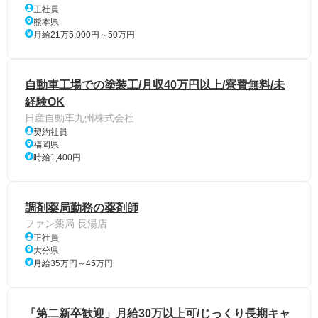
正社員
熊本県
月給21万5,000円～50万円
自動車工場での塗装工/月収40万円以上/寮費無料/未
経験OK
日産自動車九州株式会社
契約社員
福岡県
時給1,400円
調剤薬局勤務の薬剤師
ファン薬局 長湯店
正社員
大分県
月給35万円～45万円
「第二新卒歓迎」月給30万以上可/じっくり長期キャ