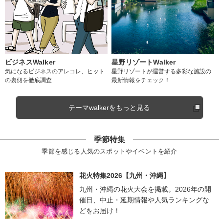
ビジネスWalker
星野リゾートWalker
気になるビジネスのアレコレ、ヒット
星野リゾートが運営する多彩な施設の
の裏側を徹底調査
最新情報をチェック！
テーマwalkerをもっと見る
季節特集
季節を感じる人気のスポットやイベントを紹介
花火特集2026【九州・沖縄】
九州・沖縄の花火大会を掲載。2026年の開
催日、中止・延期情報や人気ランキングな
どをお届け！