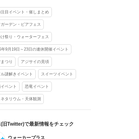
の注目イベント・催しまとめ
アガーデン・ビアフェス
かけ祭り・ウォーターフェス
26年9月19日～23日の連休開催イベント
夕まつり
アジサイの見頃
アル謎解きイベント
スイーツイベント
酒イベント
恐竜イベント
ラネタリウム・天体観測
X(旧Twitter)で最新情報をチェック
ウォーカープラス