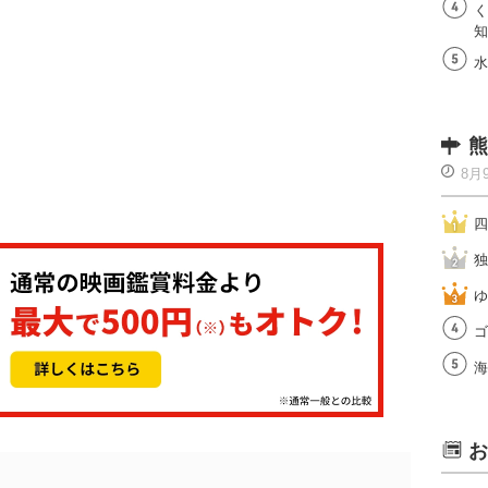
く
知
水
熊
8月
四
独
ゆ
ゴ
海
お