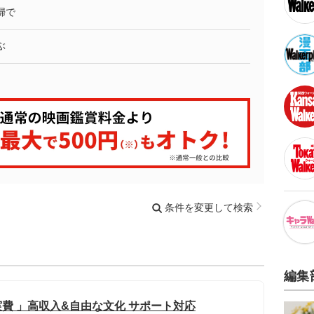
婦で
ぶ
条件を変更して検索
編集
実費 」高収入&自由な文化 サポート対応