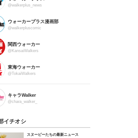
@walkerplus_news
ウォーカープラス漫画部
@walkerpluscomic
関西ウォーカー
@KansaiWalkers
東海ウォーカー
@TokaiWalkers
キャラWalker
@chara_walker_
部イチオシ
スヌーピーたちの最新ニュース