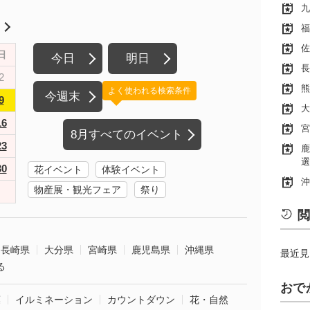
九
月
福
佐
日
今日
明日
長
2
熊
よく使われる検索条件
今週末
9
大
16
宮
8月すべてのイベント
23
鹿
選
30
花イベント
体験イベント
沖
物産展・観光フェア
祭り
閲
長崎県
大分県
宮崎県
鹿児島県
沖縄県
最近見
る
おで
葉
イルミネーション
カウントダウン
花・自然