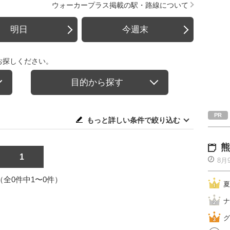
ウォーカープラス掲載の駅・路線について
明日
今週末
お探しください。
目的から探す
もっと詳しい条件で絞り込む
熊
1
8月
1（全0件中1〜0件）
夏
ナ
グ