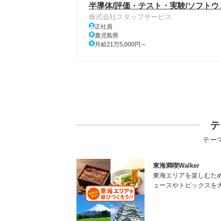
半導体/評価・テスト・実験/ソフトウェア
株式会社スタッフサービス
正社員
鹿児島県
月給21万5,000円～
テ
テー
東海満喫Walker
東海エリアを楽しむた
ュースやトピックスを