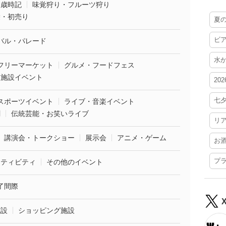
・歳時記
味覚狩り・フルーツ狩り
袋・初売り
夏
ビ
バル・パレード
水
フリーマーケット
グルメ・フードフェス
業施設イベント
20
七
スポーツイベント
ライブ・音楽イベント
劇
伝統芸能・お笑いライブ
リ
講演会・トークショー
展示会
アニメ・ゲーム
お
プ
クティビティ
その他のイベント
了間際
施設
ショッピング施設