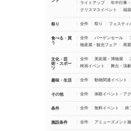
ント
ライトアップ
年中行事
クリスマスイベント
福
全件
祭り
フェスティ
祭り
全件
バーゲンセール
食べる・買
う
物産展・観光フェア
商
全件
美術展・博物展
文化・芸
術・スポー
映画イベント
舞台・演
ツ
全件
動物関連イベント
趣味・生活
全件
体験イベント・ア
その他
全件
無料イベント
終
条件
全件
アミューズメント
施設条件