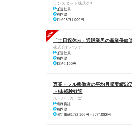
ランスタッド株式会社
派遣社員
福岡県
月給28万1,000円
NEW
「土日祝休み」通販業界の産業保健師
株式会社パソナ
派遣社員
福岡県
時給2,100円
専業・フル稼働者の平均月収実績52
ト/未経験歓迎
スーパーカーゴ
業務委託
福岡県
固定報酬1万2,166円～2万7,082円