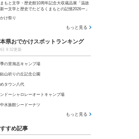
まもと文学・歴史館10周年記念大収蔵品展「温故
新ー文学と歴史でたどるくまもとの記憶2026ー」
かけ祭り
もっと見る
本県おでかけスポットランキング
9日 9:32更新
季の里旭志キャンプ場
鈷山祈りの丘記念公園
めタウン八代
ンドーシャロレーオートキャンプ場
中水族館シードーナツ
もっと見る
すすめ記事