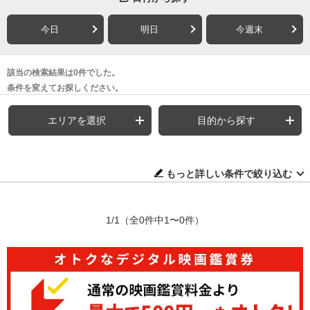
今日
明日
今週末
該当の検索結果は0件でした。
条件を変えてお探しください。
エリアを選択
目的から探す
もっと詳しい条件で絞り込む
1/1
（全0件中1〜0件）