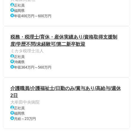
正社員
福岡県
年収400万円～600万円
税務・税理士/育休・産休実績あり/資格取得支援制
度/学歴不問/未経験可/第二新卒歓迎
ミカタ税理士法人
正社員
沖縄県
年収364万円～560万円
介護職員/介護福祉士/日勤のみ/賞与あり/高給与/週休
2日
大牟田中央病院
正社員
福岡県
月給～23万円