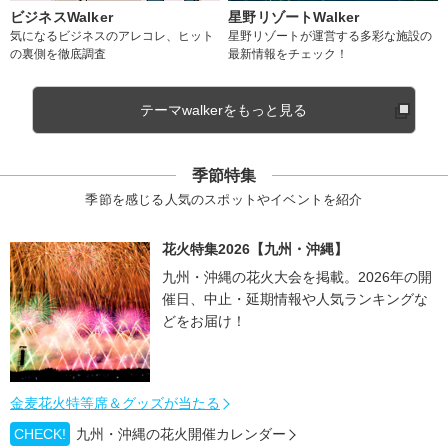
ビジネスWalker
星野リゾートWalker
気になるビジネスのアレコレ、ヒット
星野リゾートが運営する多彩な施設の
の裏側を徹底調査
最新情報をチェック！
テーマwalkerをもっと見る
季節特集
季節を感じる人気のスポットやイベントを紹介
花火特集2026【九州・沖縄】
九州・沖縄の花火大会を掲載。2026年の開
催日、中止・延期情報や人気ランキングな
どをお届け！
金麦花火特等席＆グッズが当たる
CHECK!
九州・沖縄の花火開催カレンダー