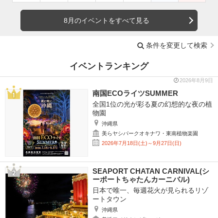
8月のイベントをすべて見る
条件を変更して検索
イベントランキング
2026年8月9日
南国ECOライツSUMMER
全国1位の光が彩る夏の幻想的な夜の植
物園
沖縄県
美らヤシパークオキナワ・東南植物楽園
2026年7月18日(土)～9月27日(日)
SEAPORT CHATAN CARNIVAL(シ
ーポートちゃたんカーニバル)
日本で唯一、毎週花火が見られるリゾ
ートタウン
沖縄県