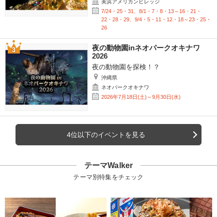
美浜アメリカンビレッジ
7/24・25・31、8/1・7・8・13～16・21・
22・28・29、9/4・5・11・12・18～23・25・
26
夜の動物園inネオパークオキナワ
2026
夜の動物園を探検！？
沖縄県
ネオパークオキナワ
2026年7月18日(土)～9月30日(水)
4位以下のイベントを見る
テーマWalker
テーマ別特集をチェック