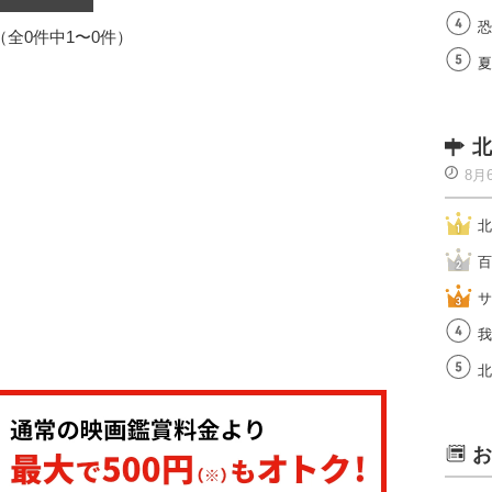
恐
1（全0件中1〜0件）
夏
北
8月
北
百
サ
我
北
お