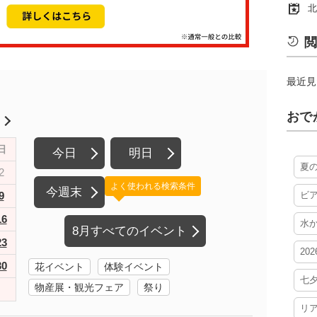
北
閲
最近見
おで
月
日
今日
明日
夏
2
よく使われる検索条件
今週末
9
ビ
16
水
8月すべてのイベント
23
20
30
花イベント
体験イベント
七
物産展・観光フェア
祭り
リ