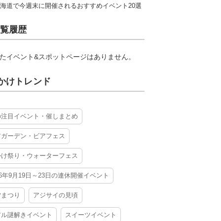
海道で今週末に開催されるおすすめイベント20選
覧履歴
たイベント&スポットページはありません。
かけトレンド
の注目イベント・催しまとめ
アガーデン・ビアフェス
かけ祭り・ウォーターフェス
26年9月19日～23日の連休開催イベント
夕まつり
アジサイの見頃
アル謎解きイベント
スイーツイベント