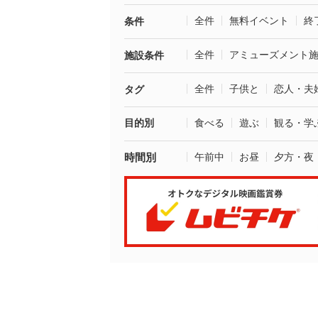
全件
無料イベント
終
条件
全件
アミューズメント
施設条件
全件
子供と
恋人・夫
タグ
目的別
食べる
遊ぶ
観る・学
時間別
午前中
お昼
夕方・夜