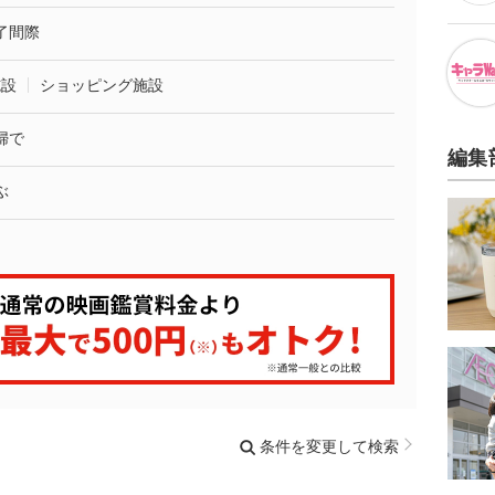
了間際
施設
ショッピング施設
婦で
編集
ぶ
条件を変更して検索