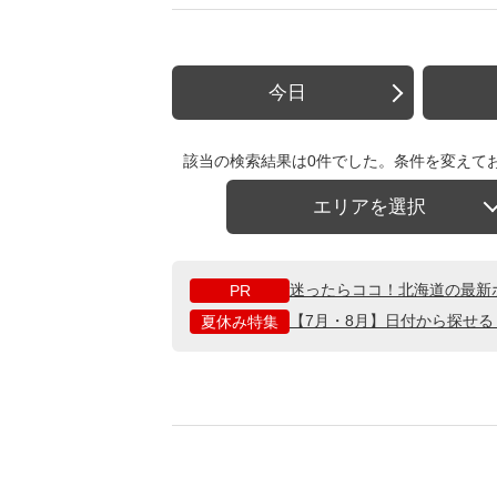
今日
該当の検索結果は0件でした。条件を変えて
エリアを選択
迷ったらココ！北海道の最新
PR
【7月・8月】日付から探せ
夏休み特集