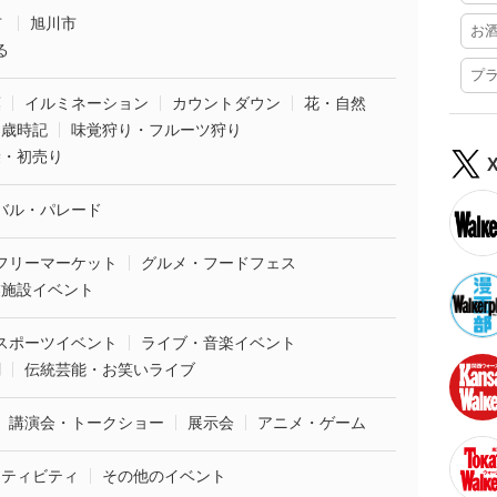
市
旭川市
お
る
プ
葉
イルミネーション
カウントダウン
花・自然
・歳時記
味覚狩り・フルーツ狩り
袋・初売り
バル・パレード
フリーマーケット
グルメ・フードフェス
業施設イベント
スポーツイベント
ライブ・音楽イベント
劇
伝統芸能・お笑いライブ
講演会・トークショー
展示会
アニメ・ゲーム
クティビティ
その他のイベント