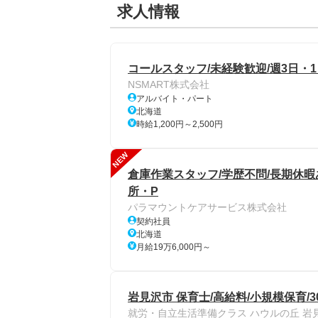
求人情報
コールスタッフ/未経験歓迎/週3日・1日
NSMART株式会社
アルバイト・パート
北海道
時給1,200円～2,500円
NEW
倉庫作業スタッフ/学歴不問/長期休暇
所・P
パラマウントケアサービス株式会社
契約社員
北海道
月給19万6,000円～
岩見沢市 保育士/高給料/小規模保育/
就労・自立生活準備クラス ハウルの丘 岩