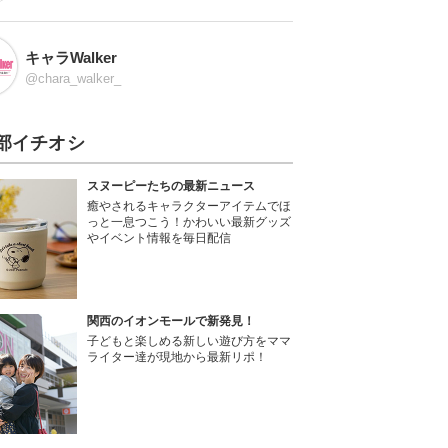
キャラWalker
@chara_walker_
部イチオシ
スヌーピーたちの最新ニュース
癒やされるキャラクターアイテムでほ
っと一息つこう！かわいい最新グッズ
やイベント情報を毎日配信
関西のイオンモールで新発見！
子どもと楽しめる新しい遊び方をママ
ライター達が現地から最新リポ！