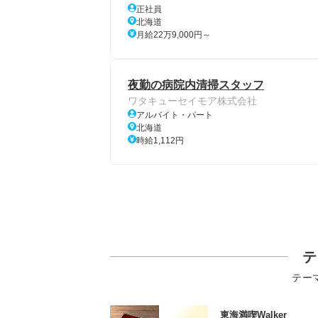
正社員
北海道
月給22万9,000円～
夜勤の病院内清掃スタッフ
ワタキューセイモア株式会社
アルバイト・パート
北海道
時給1,112円
テ
テー
東海満喫Walker