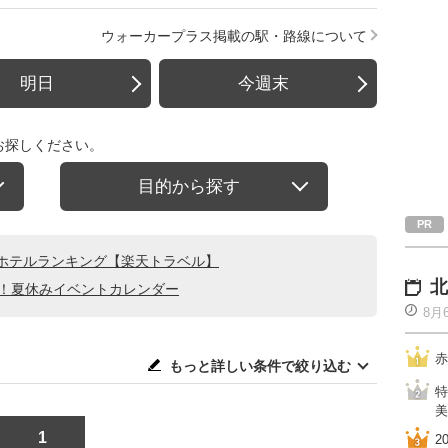
ウォーカープラス掲載の駅・路線について
明日
今週末
お探しください。
目的から探す
ホテルランキング【楽天トラベル】
北
る！夏休みイベントカレンダー
8月
赤
もっと詳しい条件で絞り込む
特
美
1
2