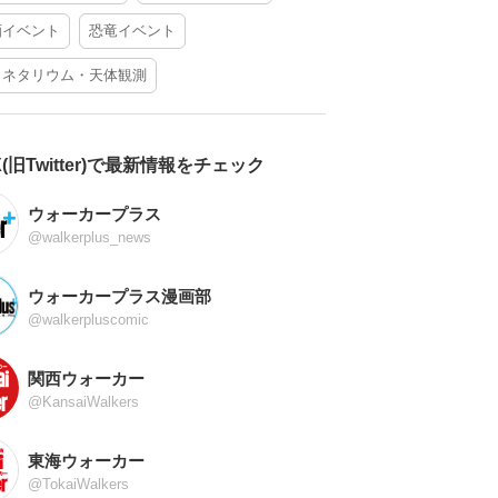
酒イベント
恐竜イベント
ラネタリウム・天体観測
X(旧Twitter)で最新情報をチェック
ウォーカープラス
@walkerplus_news
ウォーカープラス漫画部
@walkerpluscomic
関西ウォーカー
@KansaiWalkers
東海ウォーカー
@TokaiWalkers