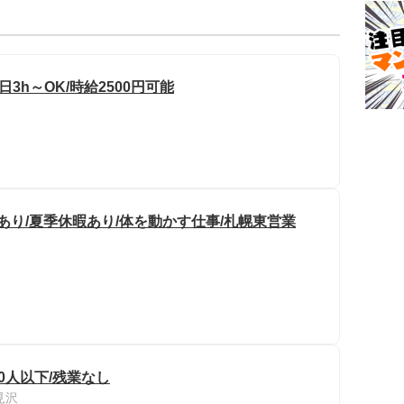
3h～OK/時給2500円可能
あり/夏季休暇あり/体を動かす仕事/札幌東営業
30人以下/残業なし
見沢