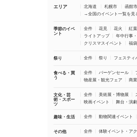
エリア
北海道
札幌市
函館
→全国のイベント一覧を見
全件
花見
花火
紅
季節のイベ
ント
ライトアップ
年中行事
クリスマスイベント
福
全件
祭り
フェスティ
祭り
全件
バーゲンセール
食べる・買
う
物産展・観光フェア
商
全件
美術展・博物展
文化・芸
術・スポー
映画イベント
舞台・演
ツ
全件
動物関連イベント
趣味・生活
全件
体験イベント・ア
その他