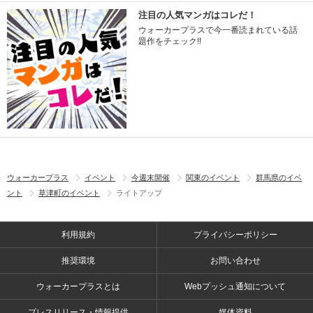
注目の人気マンガはコレだ！
ウォーカープラスで今一番読まれている話
題作をチェック!!
ウォーカープラス
イベント
今週末開催
関東のイベント
群馬県のイベ
ント
草津町のイベント
ライトアップ
利用規約
プライバシーポリシー
推奨環境
お問い合わせ
ウォーカープラスとは
Webプッシュ通知について
プレスリリース・情報提供
媒体資料