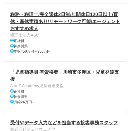
税務・税理士/完全週休2日制/年間休日120日以上/育
休・産休実績あり/リモートワーク可能/エージェント
おすすめ求人
税理士法人ASC
正社員
神奈川県
年収450万円～950万円
「児童指導員 有資格者」川崎市多摩区・児童発達支
援
A to Z Academy児童発達支援
正社員
神奈川県
月給24万円～
受付やデータ入力などを担当する接客事務スタッフ
株式会社ジェイウェイブ