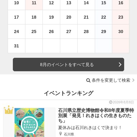
10
11
12
13
14
15
16
17
18
19
20
21
22
23
24
25
26
27
28
29
30
31
8月のイベントをすべて見る
条件を変更して検索
イベントランキング
2026年8月8日
石川県立歴史博物館令和8年度夏季特
別展「発見！れきはくの生きものた
ち」
夏休みは石川れきはくで決まり！
石川県