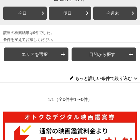
今日
明日
今週末
該当の検索結果は0件でした。
条件を変えてお探しください。
エリアを選択
目的から探す
もっと詳しい条件で絞り込む
1/1
（全0件中1〜0件）