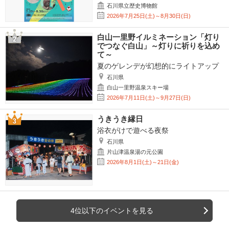
石川県立歴史博物館
2026年7月25日(土)～8月30日(日)
白山一里野イルミネーション「灯り
でつなぐ白山」～灯りに祈りを込め
て～
夏のゲレンデが幻想的にライトアップ
石川県
白山一里野温泉スキー場
2026年7月11日(土)～9月27日(日)
うきうき縁日
浴衣がけで遊べる夜祭
石川県
片山津温泉湯の元公園
2026年8月1日(土)～21日(金)
4位以下のイベントを見る