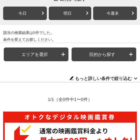
今日
明日
今週末
該当の検索結果は0件でした。
条件を変えてお探しください。
エリアを選択
目的から探す
もっと詳しい条件で絞り込む
1/1
（全0件中1〜0件）