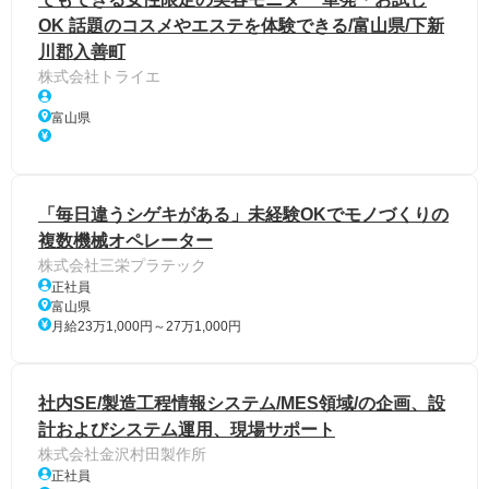
OK 話題のコスメやエステを体験できる/富山県/下新
川郡入善町
株式会社トライエ
富山県
「毎日違うシゲキがある」未経験OKでモノづくりの
複数機械オペレーター
株式会社三栄プラテック
正社員
富山県
月給23万1,000円～27万1,000円
社内SE/製造工程情報システム/MES領域/の企画、設
計およびシステム運用、現場サポート
株式会社金沢村田製作所
正社員