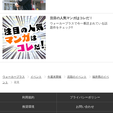
注目の人気マンガはコレだ！
ウォーカープラスで今一番読まれている話
題作をチェック!!
ウォーカープラス
イベント
今週末開催
北陸のイベント
福井県のイベ
ント
花見
利用規約
プライバシーポリシー
推奨環境
お問い合わせ