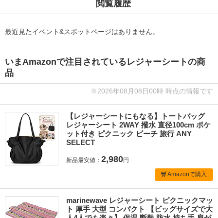
閲覧履歴
最近見たイベント&スポットページはありません。
いまAmazonで注目されているレジャーシートの商
品
※2026年08月08日00時 時点の情報です
【レジャーシートにもなる】トートバッグ
レジャーシート 2WAY 撥水 直径100cm ポケ
ット付き ピクニック ビーチ 旅行 ANY
SELECT
2,980
新品最安値：
円
Amazonで購入
marinewave レジャーシート ピクニックマッ
ト 厚手 大型 コンパクト 【ビッグサイズで大
人4人でも楽々】 保温 断熱 防水 持ち手 肩が