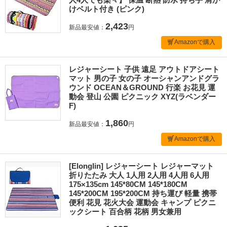
けベルト付き (ピンク)
2,423
新品最安値：
円
Amazonで購入
レジャーシート 子供 遠足 アウトドアシート
マット 男の子 女の子 オーシャンアンドグラ
ウンド OCEAN＆GROUND 行楽 お花見 運
動会 登山 公園 ピクニック XYZ(ラベンダー
F)
1,860
新品最安値：
円
Amazonで購入
[Elonglin] レジャーシート レジャーマット
折りたたみ 大人 1人用 2人用 4人用 6人用
175×135cm 145*80CM 145*180CM
145*200CM 195*200CM 持ち運び 軽量 携帯
便利 花見 花火大会 運動会 キャンプ ピクニ
ックシート 百合柄 花柄 男女兼用