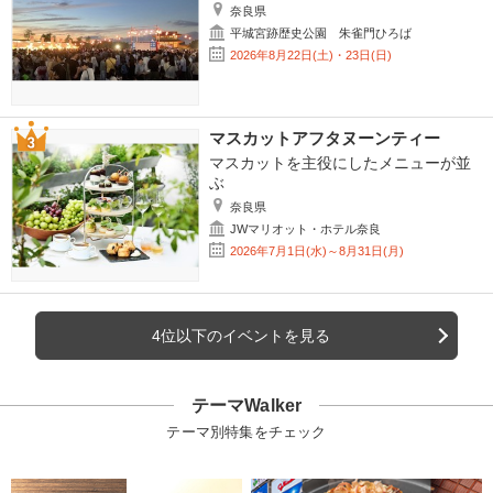
奈良県
平城宮跡歴史公園 朱雀門ひろば
2026年8月22日(土)・23日(日)
マスカットアフタヌーンティー
マスカットを主役にしたメニューが並
ぶ
奈良県
JWマリオット・ホテル奈良
2026年7月1日(水)～8月31日(月)
4位以下のイベントを見る
テーマWalker
テーマ別特集をチェック