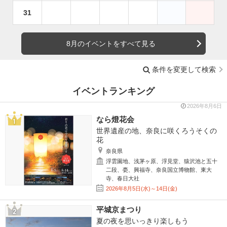
31
8月のイベントをすべて見る
条件を変更して検索
イベントランキング
2026年8月6日
なら燈花会
世界遺産の地、奈良に咲くろうそくの
花
奈良県
浮雲園地、浅茅ヶ原、浮見堂、猿沢池と五十
二段、甍、興福寺、奈良国立博物館、東大
寺、春日大社
2026年8月5日(水)～14日(金)
平城京まつり
夏の夜を思いっきり楽しもう