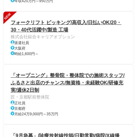
年収420万円～950万円
NEW
フォークリフト ピッキング/高収入/日払いOK/20・
30・40代活躍中/製造 工場
株式会社綜合キャリアオプション
派遣社員
大阪府
時給1,600円～
「オープニング」整骨院・整体院での施術スタッフ/
ふるさと出店のチャンス/無資格・未経験OK/研修充
実/週休2日制
匠・京都駅前整体院
正社員
京都府
月給24万9,000円～35万円
「9月急募」/診療放射線技師/日勤常勤/病院/X線撮