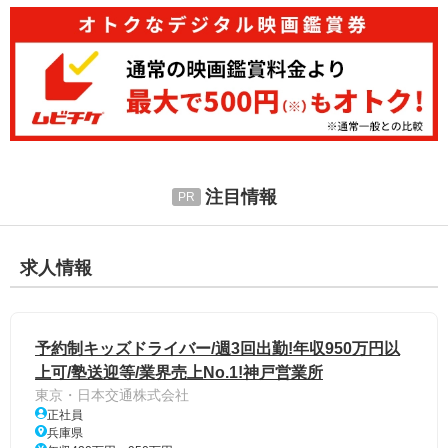
注目情報
求人情報
予約制キッズドライバー/週3回出勤!年収950万円以
上可/塾送迎等/業界売上No.1!神戸営業所
東京・日本交通株式会社
正社員
兵庫県