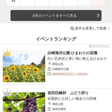
31
8月のイベントをすべて見る
条件を変更して検索
イベントランキング
2026年8月6日
白崎海洋公園 ひまわりの花壇
白い石灰岩と青い海に映えるひまわり
和歌山県
白崎海洋公園
2026年8月1日(土)～31日(月)
有田巨峰村 ぶどう狩り
全国的にも珍しい種ありの巨峰
和歌山県
有田巨峰村