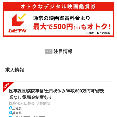
注目情報
求人情報
NEW
医事課長/病院事務/土日祝休み/年収600万円可能/残
業なし/退職金制度あり
医療法人信和会 明和病院
正社員
兵庫県