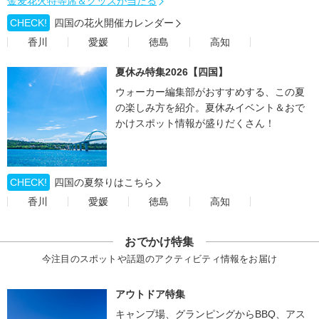
金麦花火特等席＆グッズが当たる
CHECK!
四国の花火開催カレンダー
香川
愛媛
徳島
高知
夏休み特集2026【四国】
ウォーカー編集部がおすすめする、この夏
の楽しみ方を紹介。夏休みイベント＆おで
かけスポット情報が盛りだくさん！
CHECK!
四国の夏祭りはこちら
香川
愛媛
徳島
高知
おでかけ特集
今注目のスポットや話題のアクティビティ情報をお届け
アウトドア特集
キャンプ場、グランピングからBBQ、アス