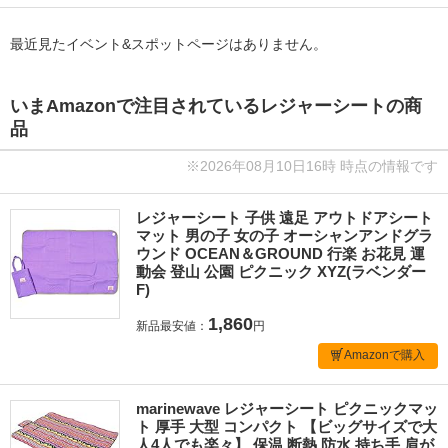
最近見たイベント&スポットページはありません。
いまAmazonで注目されているレジャーシートの商
品
※2026年08月10日16時 時点の情報です
レジャーシート 子供 遠足 アウトドアシート
マット 男の子 女の子 オーシャンアンドグラ
ウンド OCEAN＆GROUND 行楽 お花見 運
動会 登山 公園 ピクニック XYZ(ラベンダー
F)
1,860
新品最安値：
円
Amazonで購入
marinewave レジャーシート ピクニックマッ
ト 厚手 大型 コンパクト 【ビッグサイズで大
人4人でも楽々】 保温 断熱 防水 持ち手 肩が