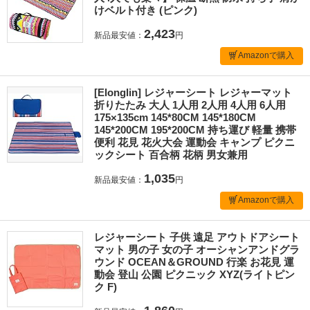
けベルト付き (ピンク)
2,423
新品最安値：
円
Amazonで購入
[Elonglin] レジャーシート レジャーマット
折りたたみ 大人 1人用 2人用 4人用 6人用
175×135cm 145*80CM 145*180CM
145*200CM 195*200CM 持ち運び 軽量 携帯
便利 花見 花火大会 運動会 キャンプ ピクニ
ックシート 百合柄 花柄 男女兼用
1,035
新品最安値：
円
Amazonで購入
レジャーシート 子供 遠足 アウトドアシート
マット 男の子 女の子 オーシャンアンドグラ
ウンド OCEAN＆GROUND 行楽 お花見 運
動会 登山 公園 ピクニック XYZ(ライトピン
ク F)