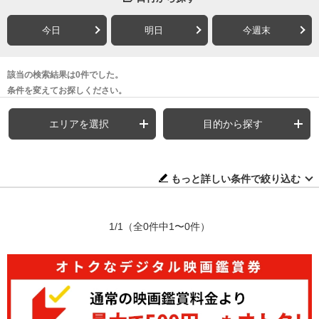
今日
明日
今週末
該当の検索結果は0件でした。
条件を変えてお探しください。
エリアを選択
目的から探す
もっと詳しい条件で絞り込む
1/1
（全0件中1〜0件）