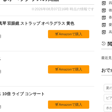
四
※2026年08月07日16時 時点の情報です
徳
香
真琴 双眼鏡 ストラップ オペラグラス 黄色
愛
高
Amazonで購入
円
閲
最近見
ス
Amazonで購入
おで
円
夏
 10倍 ライブ コンサート
ビ
Amazonで購入
円
水