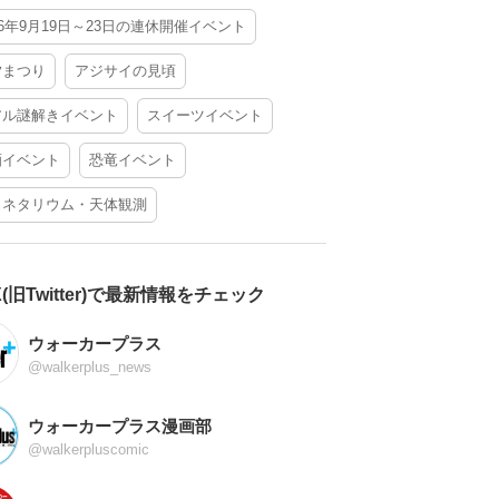
26年9月19日～23日の連休開催イベント
夕まつり
アジサイの見頃
アル謎解きイベント
スイーツイベント
酒イベント
恐竜イベント
ラネタリウム・天体観測
X(旧Twitter)で最新情報をチェック
ウォーカープラス
@walkerplus_news
ウォーカープラス漫画部
@walkerpluscomic