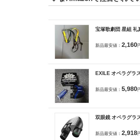
宝塚歌劇団 星組 礼
2,160
新品最安値：
EXILE オペラグラ
5,980
新品最安値：
双眼鏡 オペラグラス
2,918
新品最安値：