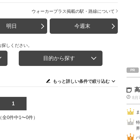
ウォーカープラス掲載の駅・路線について
明日
今週末
お探しください。
目的から探す
もっと詳しい条件で絞り込む
高
8月
1
ま
1（全0件中1〜0件）
特
界
パ