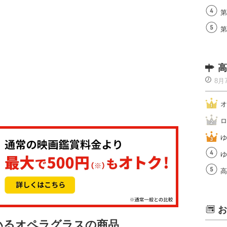
第
第
高
8月
オ
ロ
ゆ
ゆ
高
お
ているオペラグラスの商品