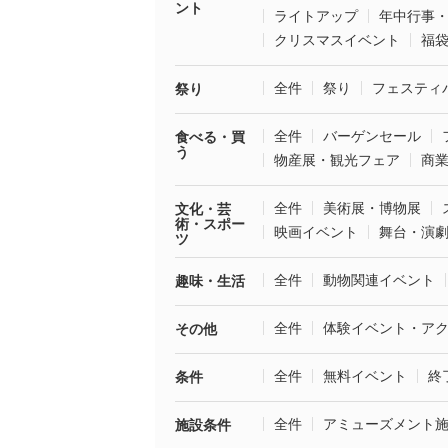
ント
ライトアップ
年中行事
クリスマスイベント
福
全件
祭り
フェスティ
祭り
全件
バーゲンセール
食べる・買
う
物産展・観光フェア
商
全件
美術展・博物展
文化・芸
術・スポー
映画イベント
舞台・演
ツ
全件
動物関連イベント
趣味・生活
全件
体験イベント・ア
その他
全件
無料イベント
終
条件
全件
アミューズメント
施設条件