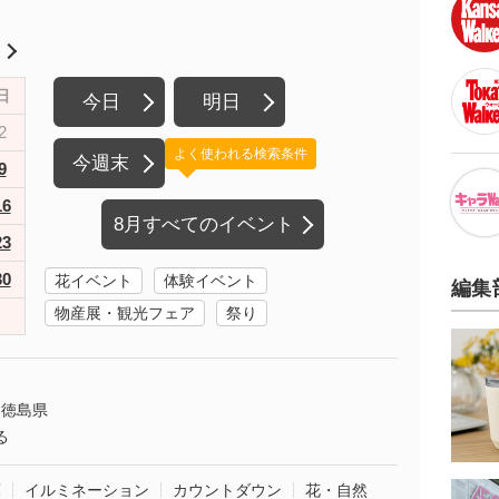
月
日
今日
明日
2
よく使われる検索条件
今週末
9
16
8月すべてのイベント
23
30
花イベント
体験イベント
編集
物産展・観光フェア
祭り
徳島県
る
葉
イルミネーション
カウントダウン
花・自然