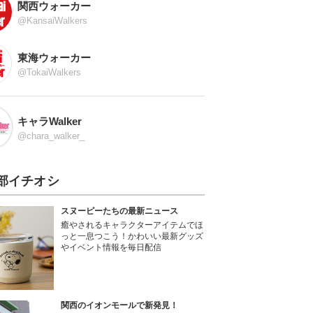
関西ウォーカー
@KansaiWalkers
東海ウォーカー
@TokaiWalkers
キャラWalker
@chara_walker_
部イチオシ
スヌーピーたちの最新ニュース
癒やされるキャラクターアイテムでほ
っと一息つこう！かわいい最新グッズ
やイベント情報を毎日配信
関西のイオンモールで新発見！