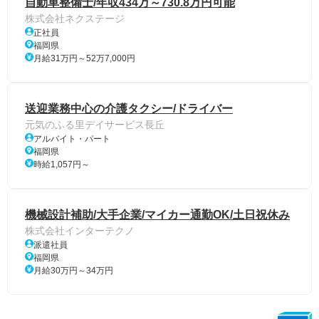
自動車整備士/年収434万～730.8万円可能
株式会社ネクステージ
正社員
福岡県
月給31万円～52万7,000円
送迎業務中心の介護タクシー/ドライバー
元気のふる里デイサービス長丘
アルバイト・パート
福岡県
時給1,057円～
機械設計補助/大手企業/マイカー通勤OK/土日祝休み
株式会社インターテクノ
派遣社員
福岡県
月給30万円～34万円