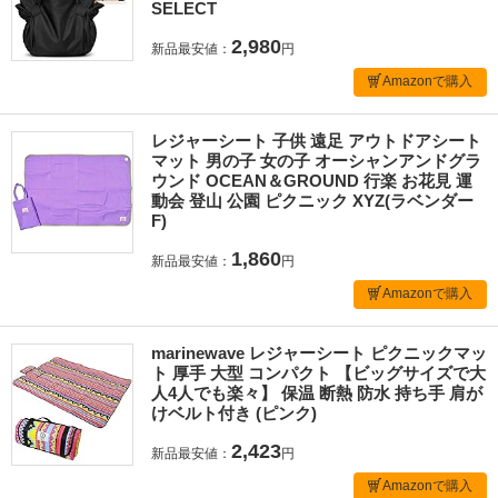
SELECT
2,980
新品最安値：
円
Amazonで購入
レジャーシート 子供 遠足 アウトドアシート
マット 男の子 女の子 オーシャンアンドグラ
ウンド OCEAN＆GROUND 行楽 お花見 運
動会 登山 公園 ピクニック XYZ(ラベンダー
F)
1,860
新品最安値：
円
Amazonで購入
marinewave レジャーシート ピクニックマッ
ト 厚手 大型 コンパクト 【ビッグサイズで大
人4人でも楽々】 保温 断熱 防水 持ち手 肩が
けベルト付き (ピンク)
2,423
新品最安値：
円
Amazonで購入