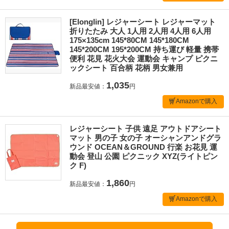
[Elonglin] レジャーシート レジャーマット
折りたたみ 大人 1人用 2人用 4人用 6人用
175×135cm 145*80CM 145*180CM
145*200CM 195*200CM 持ち運び 軽量 携帯
便利 花見 花火大会 運動会 キャンプ ピクニ
ックシート 百合柄 花柄 男女兼用
1,035
新品最安値：
円
Amazonで購入
レジャーシート 子供 遠足 アウトドアシート
マット 男の子 女の子 オーシャンアンドグラ
ウンド OCEAN＆GROUND 行楽 お花見 運
動会 登山 公園 ピクニック XYZ(ライトピン
ク F)
1,860
新品最安値：
円
Amazonで購入