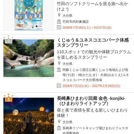
竹田のソフトクリームを巡る旅へ出か
けよう
大分県
竹田市内対象施設
2026年7月18日(土)～9月27日(日)
くじゅう＆ユネスコエコパーク体感
スタンプラリー
110スポットでの観光や体験プログラム
を楽しめるスタンプラリー
大分県
阿蘇くじゅう国立公園くじゅう地域および祖
母(そぼ)・傾(かたむき)・大崩(おおくえ)ユネ
スコエコパーク大分県地域
2026年7月1日(水)～2027年2月28日(日)
長崎鼻ひまわり回廊 金色 -konjiki-
（ひまわりライトアップ）
昼と夜で表情を変える新しいひまわり
体験！
大分県
長崎鼻リゾートキャンプ場ひまわりフェスタ
会場敷地内