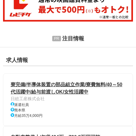
注目情報
求人情報
寮完備/半導体装置の部品組立作業/寮費無料/40～50
代活躍中/給与前渡しOK/女性活躍中
日総工産株式会社
派遣社員
熊本県
月給35万4,000円