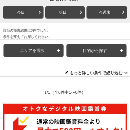
今日
明日
今週末
該当の検索結果は0件でした。
条件を変えてお探しください。
エリアを選択
目的から探す
もっと詳しい条件で絞り込む
1/1
（全0件中1〜0件）