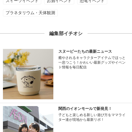
スイーツイベント
お酒イベント
恐竜イベント
プラネタリウム・天体観測
編集部イチオシ
スヌーピーたちの最新ニュース
癒やされるキャラクターアイテムでほっと
一息つこう！かわいい最新グッズやイベン
ト情報を毎日配信
関西のイオンモールで新発見！
子どもと楽しめる新しい遊び方をママライ
ター達が現地から最新リポ！