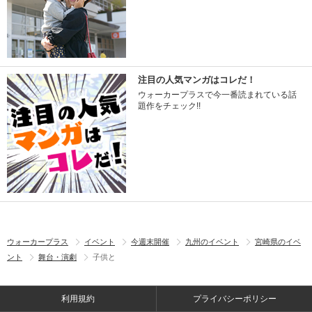
注目の人気マンガはコレだ！
ウォーカープラスで今一番読まれている話
題作をチェック!!
ウォーカープラス
イベント
今週末開催
九州のイベント
宮崎県のイベ
ント
舞台・演劇
子供と
利用規約
プライバシーポリシー