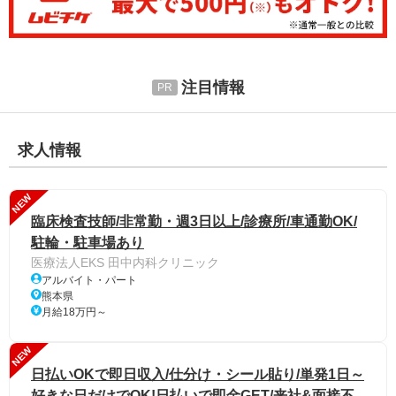
注目情報
求人情報
NEW
臨床検査技師/非常勤・週3日以上/診療所/車通勤OK/
駐輪・駐車場あり
医療法人EKS 田中内科クリニック
アルバイト・パート
熊本県
月給18万円～
NEW
日払いOKで即日収入/仕分け・シール貼り/単発1日～
好きな日だけでOK!日払いで即金GET/来社&面接不