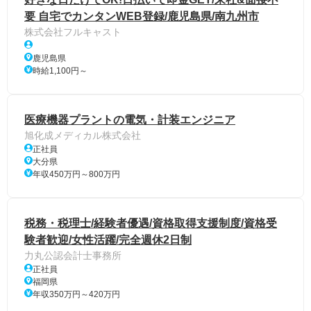
要 自宅でカンタンWEB登録/鹿児島県/南九州市
株式会社フルキャスト
鹿児島県
時給1,100円～
医療機器プラントの電気・計装エンジニア
旭化成メディカル株式会社
正社員
大分県
年収450万円～800万円
税務・税理士/経験者優遇/資格取得支援制度/資格受
験者歓迎/女性活躍/完全週休2日制
力丸公認会計士事務所
正社員
福岡県
年収350万円～420万円