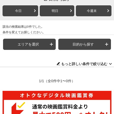
今日
明日
今週末
該当の検索結果は0件でした。
条件を変えてお探しください。
エリアを選択
目的から探す
もっと詳しい条件で絞り込む
1/1
（全0件中1〜0件）