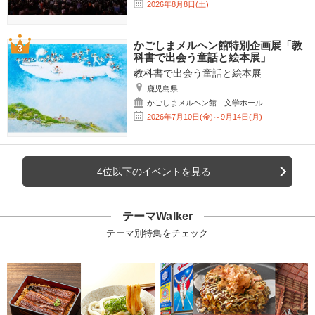
2026年8月8日(土)
かごしまメルヘン館特別企画展「教
科書で出会う童話と絵本展」
教科書で出会う童話と絵本展
鹿児島県
かごしまメルヘン館 文学ホール
2026年7月10日(金)～9月14日(月)
4位以下のイベントを見る
テーマWalker
テーマ別特集をチェック