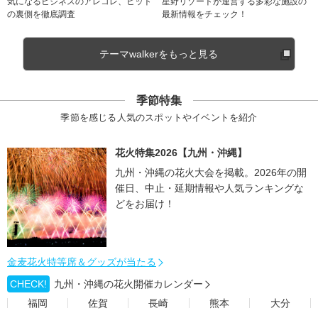
気になるビジネスのアレコレ、ヒット
星野リゾートが運営する多彩な施設の
の裏側を徹底調査
最新情報をチェック！
テーマwalkerをもっと見る
季節特集
季節を感じる人気のスポットやイベントを紹介
花火特集2026【九州・沖縄】
九州・沖縄の花火大会を掲載。2026年の開
催日、中止・延期情報や人気ランキングな
どをお届け！
金麦花火特等席＆グッズが当たる
CHECK!
九州・沖縄の花火開催カレンダー
福岡
佐賀
長崎
熊本
大分