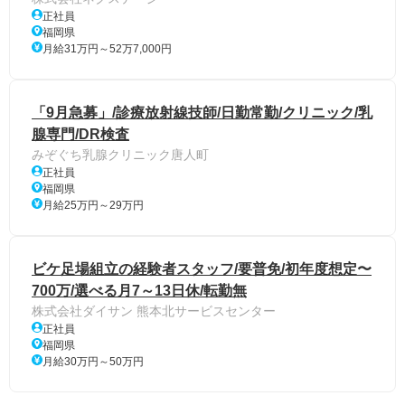
正社員
福岡県
月給31万円～52万7,000円
「9月急募」/診療放射線技師/日勤常勤/クリニック/乳
腺専門/DR検査
みぞぐち乳腺クリニック唐人町
正社員
福岡県
月給25万円～29万円
ビケ足場組立の経験者スタッフ/要普免/初年度想定〜
700万/選べる月7～13日休/転勤無
株式会社ダイサン 熊本北サービスセンター
正社員
福岡県
月給30万円～50万円