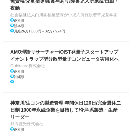
無資格/児童指導員/賞与あり/障害児入所施設/日勤・
夜勤
社会福祉法人白川園福祉型障がい児入所施設若草児童学園
正社員
熊本県
月給26万1,000円～32万7,924円
AMO理論リサーチャー/OIST発量子スタートアップ
イオントラップ型分散型量子コンピュータ実用化へ
Qubitcore株式会社
正社員
沖縄県
神奈川/生コンの製造管理 年間休日120日/完全週休二
日制 1000年永続企業を目指して/化学系製造・生産
リーダー
野方菱光株式会社
正社員