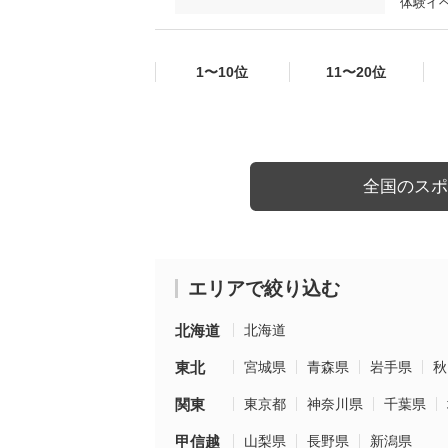
体験イ
1〜10位
11〜20位
全国のスポ
エリアで絞り込む
北海道
北海道
東北
宮城県
青森県
岩手県
秋
関東
東京都
神奈川県
千葉県
甲信越
山梨県
長野県
新潟県