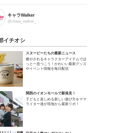
キャラWalker
@chara_walker_
部イチオシ
スヌーピーたちの最新ニュース
癒やされるキャラクターアイテムでほ
っと一息つこう！かわいい最新グッズ
やイベント情報を毎日配信
関西のイオンモールで新発見！
子どもと楽しめる新しい遊び方をママ
ライター達が現地から最新リポ！