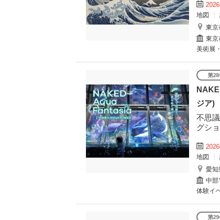
202
地図
東京
東京
美術展
第2
NAKE
ジア)
不思議
グショ
202
地図
愛知
中部電
体験イ
第2