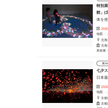
特別展
館」(
体を使
202
地図
北海
北海
美術展
第3
七夕ス
日本最
202
地図
京都
京都