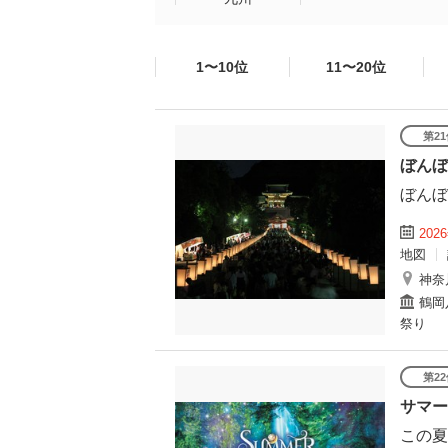
1〜10位
11〜20位
第2
ぼんぼ
ぼんぼ
202
地図
神奈
鶴岡
祭り
第2
サマー
この夏