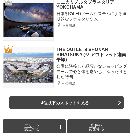
コニカミノルタプラネタリア
YOKOHAMA
日本初のLEDドームシステムによる画
期的なプラネタリウム
神奈川県
THE OUTLETS SHONAN
HIRATSUKA (ジ アウトレット湘南
平塚)
公園に隣接した緑豊かなショッピング
モールで心と体を癒やし、ゆったりと
した時間
神奈川県
4位以下のスポットを見る
エリアを
条件を
変更する
変更する