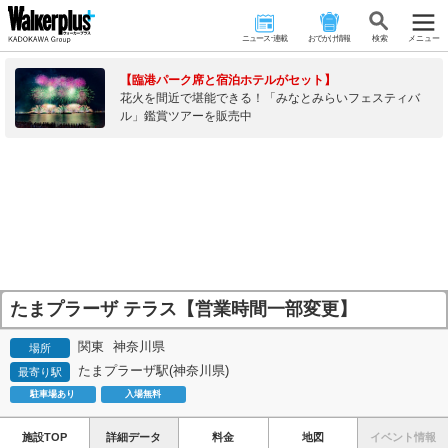
ニュース･連載
おでかけ情報
検 索
メニュー
【臨港パーク席と宿泊ホテルがセット】
花火を間近で堪能できる！「みなとみらいフェスティバ
ル」鑑賞ツアーを販売中
たまプラーザ テラス【営業時間一部変更】
関東
神奈川県
場所
たまプラーザ駅(神奈川県)
最寄り駅
駐車場あり
入場無料
施設TOP
詳細データ
料金
地図
イベント情報