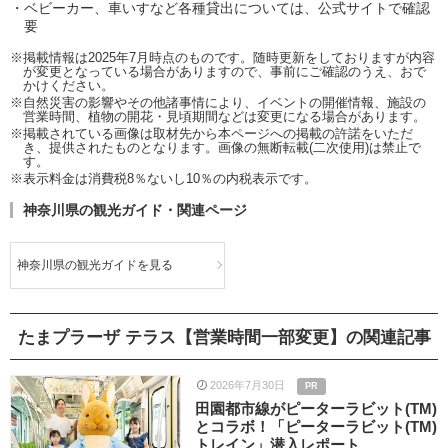
ベビーカー、車いすなど各種貸出については、公式サイトで確認
要
※掲載情報は2025年7月時点のものです。随時更新をしておりますが内容
が変更となっている場合がありますので、事前にご確認のうえ、おで
かけください。
※自然災害の影響やその他諸事情により、イベントの開催情報、施設の
営業時間、植物の開花・見頃期間などは変更になる場合があります。
※掲載されている画像は取材先から本ページへの掲載の許諾をいただ
き、提供されたものとなります。画像の無断転載(二次使用)は禁止で
す。
※表示料金は消費税8％ないし10％の内税表示です。
神奈川県の観光ガイド・関連ページ
神奈川県の観光ガイドを見る
たまプラーザ テラス【営業時間一部変更】の関連記事
2026年7月30日
PR
田園都市線がピーターラビット(TM)
とコラボ！「ピーターラビット(TM)
トレイン」潜入レポート