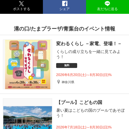
ポストする
シェア
友だちに送る
溝の口/たまプラーザ/青葉台のイベント情報
変わるくらし －家電、登場！－
くらしの成り立ちを一緒に見てみよ
う！
無料
2026年6月20日(土)～8月30日(日)%
神奈川県
【プール】こどもの国
暑い夏はこどもの国のプールであそぼ
う！
2026年7月18日(土)～8月30日(日)%