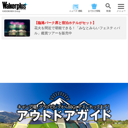
ニュース･連載
おでかけ情報
検 索
メニュー
【臨港パーク席と宿泊ホテルがセット】
花火を間近で堪能できる！「みなとみらいフェスティバ
ル」鑑賞ツアーを販売中