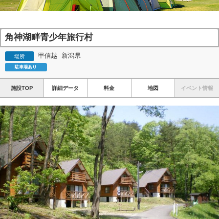
角神湖畔青少年旅行村
甲信越
新潟県
場所
駐車場あり
施設TOP
詳細データ
料金
地図
イベント情報