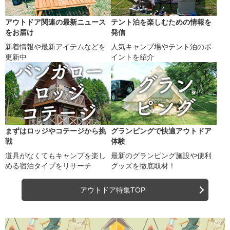
アウトドア関連の最新ニュース
テント泊を楽しむための情報を
をお届け
発信
新着情報や最新アイテムなどを
人気キャンプ場やテント泊のポ
更新中
イントを紹介
まずはロッジやコテージから挑
グランピングで快適アウトドア
戦
体験
道具がなくてもキャンプを楽し
最新のグランピング施設や便利
める宿泊タイプをリサーチ
グッズを徹底取材！
アウトドア特集TOP