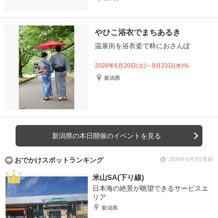
やひこ浴衣でまちあるき
温泉街を浴衣姿で粋におさんぽ
2026年6月20日(土)～9月23日(水)%
新潟県
新潟県の本日開催のイベントを見る
おでかけスポットランキング
2026年8月9日更新
米山SA(下り線)
日本海の絶景が眺望できるサービスエ
リア
新潟県