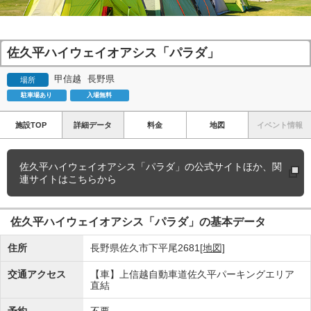
佐久平ハイウェイオアシス「パラダ」
甲信越
長野県
場所
駐車場あり
入場無料
施設TOP
詳細データ
料金
地図
イベント情報
佐久平ハイウェイオアシス「パラダ」の
公式サイトほか、関
連サイトはこちらから
佐久平ハイウェイオアシス「パラダ」の基本データ
住所
長野県佐久市下平尾2681
[地図]
交通アクセス
【車】上信越自動車道佐久平パーキングエリア
直結
予約
不要