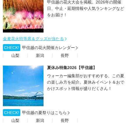
甲信越の花火大会を掲載。2026年の開催
日、中止・延期情報や人気ランキングなど
をお届け！
金麦花火特等席＆グッズが当たる
CHECK!
甲信越の花火開催カレンダー
山梨
新潟
長野
夏休み特集2026【甲信越】
ウォーカー編集部がおすすめする、この夏
の楽しみ方を紹介。夏休みイベント＆おで
かけスポット情報が盛りだくさん！
CHECK!
甲信越の夏祭りはこちら
山梨
新潟
長野