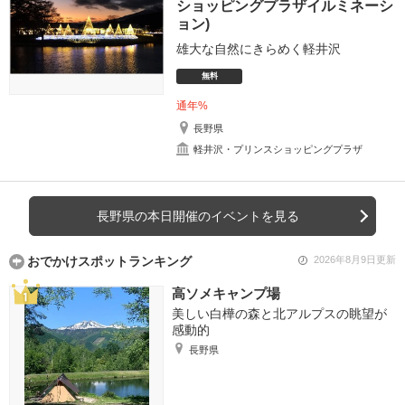
ショッピングプラザイルミネーシ
ョン)
雄大な自然にきらめく軽井沢
無料
通年%
長野県
軽井沢・プリンスショッピングプラザ
長野県の本日開催のイベントを見る
おでかけスポットランキング
2026年8月9日更新
高ソメキャンプ場
美しい白樺の森と北アルプスの眺望が
感動的
長野県