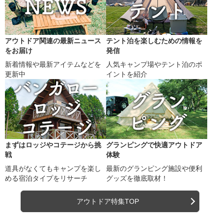
アウトドア関連の最新ニュース
テント泊を楽しむための情報を
をお届け
発信
新着情報や最新アイテムなどを
人気キャンプ場やテント泊のポ
更新中
イントを紹介
まずはロッジやコテージから挑
グランピングで快適アウトドア
戦
体験
道具がなくてもキャンプを楽し
最新のグランピング施設や便利
める宿泊タイプをリサーチ
グッズを徹底取材！
アウトドア特集TOP