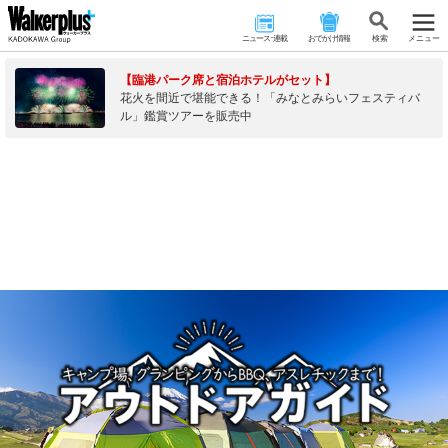
ニュース･連載
おでかけ情報
検 索
メニュー
【臨港パーク席と宿泊ホテルがセット】
花火を間近で堪能できる！「みなとみらいフェスティバ
ル」鑑賞ツアーを販売中