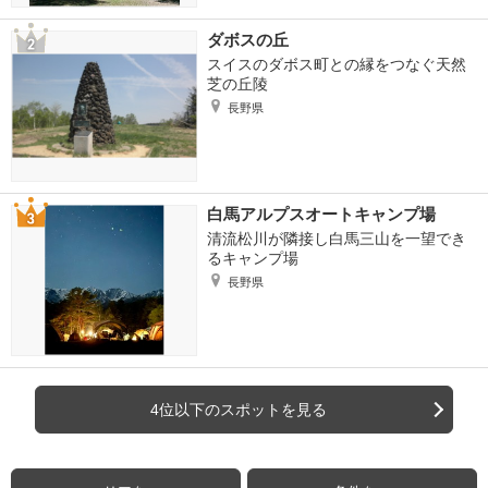
ダボスの丘
スイスのダボス町との縁をつなぐ天然
芝の丘陵
長野県
白馬アルプスオートキャンプ場
清流松川が隣接し白馬三山を一望でき
るキャンプ場
長野県
4位以下のスポットを見る