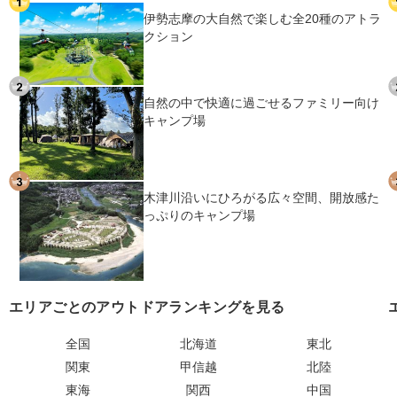
伊勢志摩の大自然で楽しむ全20種のアトラ
クション
自然の中で快適に過ごせるファミリー向け
キャンプ場
木津川沿いにひろがる広々空間、開放感た
っぷりのキャンプ場
エリアごとのアウトドアランキングを見る
全国
北海道
東北
関東
甲信越
北陸
東海
関西
中国