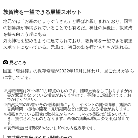
敦賀湾を一望できる展望スポット
地元では「お産のじょうぐうさん」と呼ばれ親しまれており、国宝
の朝鮮鐘が奉納されていることでも有名だ。神社の拝殿は、敦賀湾
を挟み向こう岸にある
気比神社を望めるように建てられており、敦賀湾を一望できる展望
スポットになっている。元旦は、初日の出を拝む人たちが訪れる。
見どころ
国宝「朝鮮鐘」の保存修理が2022年10月に終わり、見ごたえがさら
に増している。
※掲載情報は2025年11月時点のものです。随時更新をしておりますが内
容が変更となっている場合がありますので、事前にご確認のうえ、お
でかけください。
※自然災害の影響やその他諸事情により、イベントの開催情報、施設の
営業時間、植物の開花・見頃期間などは変更になる場合があります。
※掲載されている画像は取材先から本ページへの掲載の許諾をいただ
き、提供されたものとなります。画像の無断転載(二次使用)は禁止で
す。
※表示料金は消費税8％ないし10％の内税表示です。
福井県の観光ガイド・関連ページ