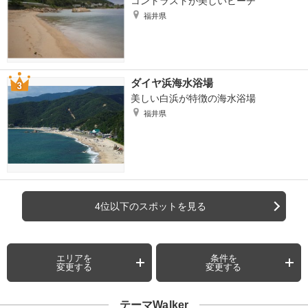
コントラストが美しいビーチ
福井県
ダイヤ浜海水浴場
美しい白浜が特徴の海水浴場
福井県
4位以下のスポットを見る
エリアを
条件を
変更する
変更する
テーマWalker