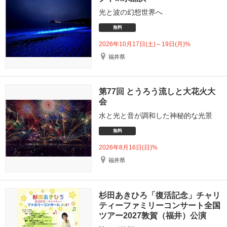
光と波の幻想世界へ
無料
2026年10月17日(土)～19日(月)%
福井県
第77回 とうろう流しと大花火大
会
水と光と音が調和した神秘的な光景
無料
2026年8月16日(日)%
福井県
杉田あきひろ「復活記念」チャリ
ティーファミリーコンサート全国
ツアー2027敦賀（福井）公演