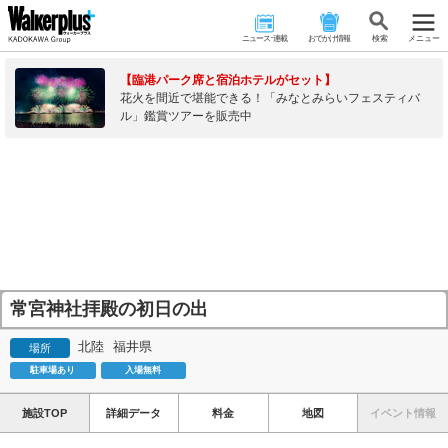
ニュース･連載
おでかけ情報
検 索
メニュー
【臨港パーク席と宿泊ホテルがセット】
花火を間近で堪能できる！「みなとみらいフェスティバ
ル」鑑賞ツアーを販売中
常宮神社拝殿の初日の出
北陸
福井県
場所
駐車場あり
入場無料
施設TOP
詳細データ
料金
地図
イベント情報