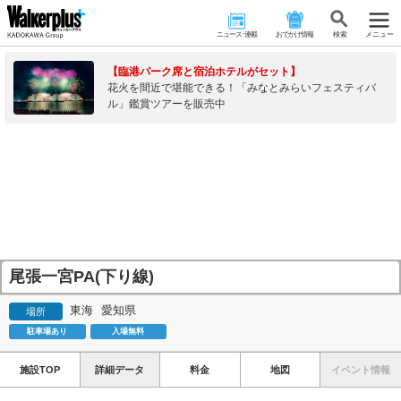
ニュース･連載
おでかけ情報
検 索
メニュー
【臨港パーク席と宿泊ホテルがセット】
花火を間近で堪能できる！「みなとみらいフェスティバ
ル」鑑賞ツアーを販売中
尾張一宮PA(下り線)
東海
愛知県
場所
駐車場あり
入場無料
施設TOP
詳細データ
料金
地図
イベント情報