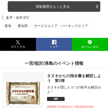
閲覧履歴をもっと見る
タグ・カテゴリ
東海
愛知県
サービスエリア・パーキングエリア
ポストする
シェア
友だちに送る
一宮/稲沢/津島のイベント情報
タヌキからの指令書を解読しよ
う 第3弾
タヌキが隠した５つの暗号を解読せ
よ！
無料
2026年7月18日(土)～8月30日(日)%