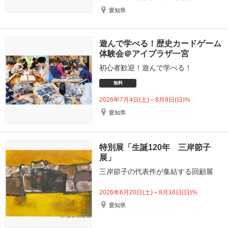
愛知県
遊んで学べる！歴史カードゲーム
体験会＠アイプラザ一宮
初心者歓迎！遊んで学べる！
無料
2026年7月4日(土)～8月9日(日)%
愛知県
特別展「生誕120年 三岸節子
展」
三岸節子の代表作が集結する回顧展
2026年6月20日(土)～8月16日(日)%
愛知県