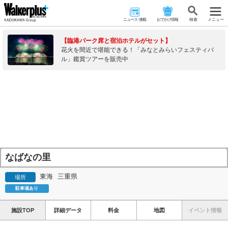
ニュース･連載
おでかけ情報
検 索
メニュー
【臨港パーク席と宿泊ホテルがセット】
花火を間近で堪能できる！「みなとみらいフェスティバ
ル」鑑賞ツアーを販売中
なばなの里
東海
三重県
場所
駐車場あり
施設TOP
詳細データ
料金
地図
イベント情報