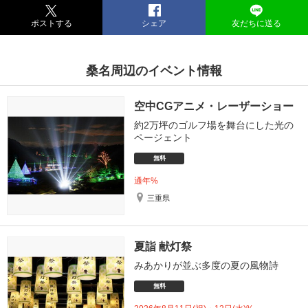
ポストする
シェア
友だちに送る
桑名周辺のイベント情報
空中CGアニメ・レーザーショー
約2万坪のゴルフ場を舞台にした光の
ページェント
無料
通年%
三重県
夏詣 献灯祭
みあかりが並ぶ多度の夏の風物詩
無料