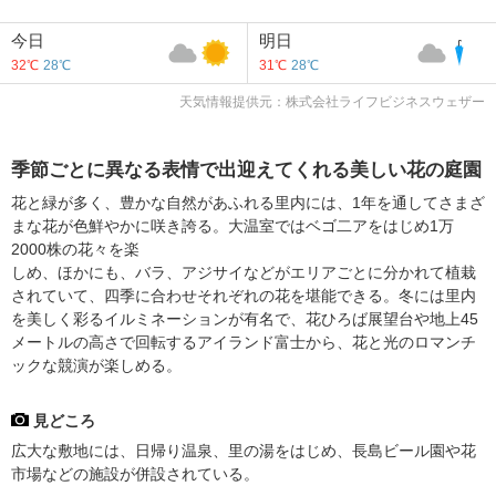
今日
明日
32℃
28℃
31℃
28℃
天気情報提供元：株式会社ライフビジネスウェザー
季節ごとに異なる表情で出迎えてくれる美しい花の庭園
花と緑が多く、豊かな自然があふれる里内には、1年を通してさまざ
まな花が色鮮やかに咲き誇る。大温室ではベゴ二アをはじめ1万
2000株の花々を楽
しめ、ほかにも、バラ、アジサイなどがエリアごとに分かれて植栽
されていて、四季に合わせそれぞれの花を堪能できる。冬には里内
を美しく彩るイルミネーションが有名で、花ひろば展望台や地上45
メートルの高さで回転するアイランド富士から、花と光のロマンチ
ックな競演が楽しめる。
見どころ
広大な敷地には、日帰り温泉、里の湯をはじめ、長島ビール園や花
市場などの施設が併設されている。