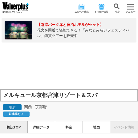
ニュース･連載
おでかけ情報
検 索
メニュー
【臨港パーク席と宿泊ホテルがセット】
花火を間近で堪能できる！「みなとみらいフェスティバ
ル」鑑賞ツアーを販売中
メルキュール京都宮津リゾート＆スパ
関西
京都府
場所
駐車場あり
施設TOP
詳細データ
料金
地図
イベント情報