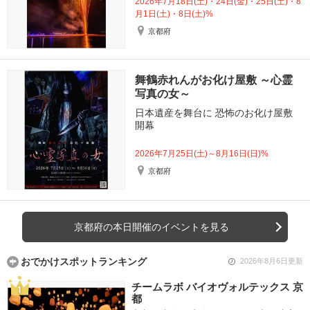
2026年7月18日(土)・24日(金)・25日(土)・8
月1日(土)・8日(土)%
京都府
舞鶴赤れんがお化け屋敷 ～心霊
写真の女～
日本遺産を舞台に 恐怖のお化け屋敷
開幕
2026年7月25日(土)～8月16日(日)%
京都府
京都府の本日開催のイベントを見る
おでかけスポットランキング
2026年8月6日更新
チームラボ バイオヴォルテックス 京
都