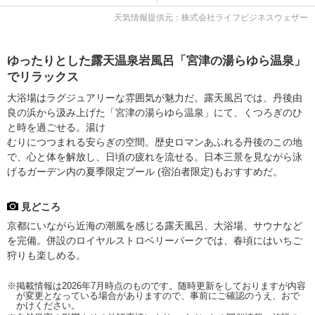
天気情報提供元：株式会社ライフビジネスウェザー
ゆったりとした露天温泉岩風呂「宮津の湯らゆら温泉」
でリラックス
大浴場はラグジュアリーな雰囲気が魅力だ。露天風呂では、丹後由
良の浜から汲み上げた「宮津の湯らゆら温泉」にて、くつろぎのひ
と時を過ごせる。湯け
むりにつつまれる安らぎの空間。歴史ロマンあふれる丹後のこの地
で、心と体を解放し、日頃の疲れを流せる。日本三景を見ながら泳
げるガーデン内の夏季限定プール (宿泊者限定)もおすすめだ。
見どころ
京都にいながら近海の潮風を感じる露天風呂、大浴場、サウナなど
を完備。併設のロイヤルストロベリーパークでは、春頃にはいちご
狩りも楽しめる。
※掲載情報は2026年7月時点のものです。随時更新をしておりますが内容
が変更となっている場合がありますので、事前にご確認のうえ、おで
かけください。