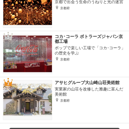
京都で出会う生命のうねりと光の迷宮
京都府
コカ･コーラ ボトラーズジャパン京
都工場
ポップで楽しい工場で「コカ･コーラ」
の歴史を学ぶ
京都府
アサヒグループ大山崎山荘美術館
実業家の山荘を改修した雅趣に富んだ
美術館
京都府