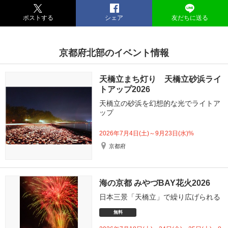
ポストする
シェア
友だちに送る
京都府北部のイベント情報
天橋立まち灯り 天橋立砂浜ライ
トアップ2026
天橋立の砂浜を幻想的な光でライトア
ップ
2026年7月4日(土)～9月23日(水)%
京都府
海の京都 みやづBAY花火2026
日本三景「天橋立」で繰り広げられる
無料