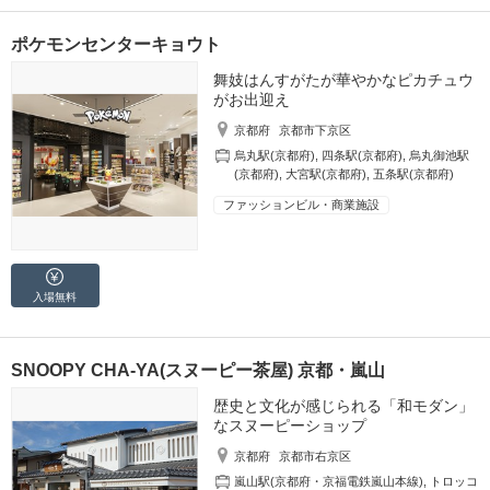
ポケモンセンターキョウト
舞妓はんすがたが華やかなピカチュウ
がお出迎え
京都府
京都市下京区
烏丸駅(京都府)
,
四条駅(京都府)
,
烏丸御池駅
(京都府)
,
大宮駅(京都府)
,
五条駅(京都府)
ファッションビル・商業施設
入場無料
SNOOPY CHA-YA(スヌーピー茶屋) 京都・嵐山
歴史と文化が感じられる「和モダン」
なスヌーピーショップ
京都府
京都市右京区
嵐山駅(京都府・京福電鉄嵐山本線)
,
トロッコ