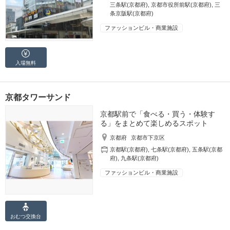
三条駅(京都府)
,
京都市役所前駅(京都府)
,
三
条京阪駅(京都府)
ファッションビル・商業施設
入場無料
京都タワーサンド
京都駅前で「食べる・買う・体験す
る」をまとめて楽しめるスポット
京都府
京都市下京区
京都駅(京都府)
,
七条駅(京都府)
,
五条駅(京都
府)
,
九条駅(京都府)
ファッションビル・商業施設
おむつ
交換台