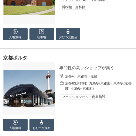
博物館・資料館
入場無料
駐車場
おむつ
交換台
京都ポルタ
専門性の高いショップが集う
京都府
京都市下京区
京都駅(京都府)
,
九条駅(京都府)
,
東寺駅(京都
府)
,
七条駅(京都府)
ファッションビル・商業施設
入場無料
おむつ
交換台