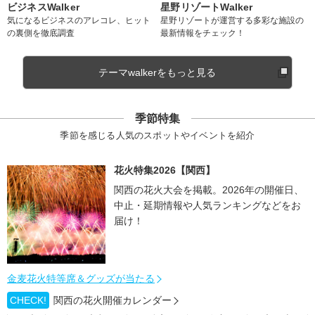
ビジネスWalker
星野リゾートWalker
気になるビジネスのアレコレ、ヒット
星野リゾートが運営する多彩な施設の
の裏側を徹底調査
最新情報をチェック！
テーマwalkerをもっと見る
季節特集
季節を感じる人気のスポットやイベントを紹介
花火特集2026【関西】
関西の花火大会を掲載。2026年の開催日、
中止・延期情報や人気ランキングなどをお
届け！
金麦花火特等席＆グッズが当たる
CHECK!
関西の花火開催カレンダー