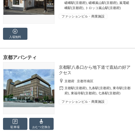
嵯峨駅(京都府)
,
嵯峨嵐山駅(京都府)
,
嵐電嵯
峨駅(京都府)
,
トロッコ嵐山駅(京都府)
ファッションビル・商業施設
入場無料
京都アバンティ
京都駅八条口から地下道で直結の好ア
クセス
京都府
京都市南区
京都駅(京都府)
,
九条駅(京都府)
,
東寺駅(京都
府)
,
東福寺駅(京都府)
,
七条駅(京都府)
ファッションビル・商業施設
駐車場
おむつ
交換台