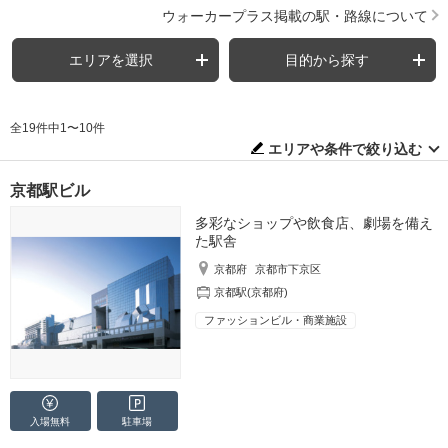
ウォーカープラス掲載の駅・路線について
エリアを選択
目的から探す
全19件中1〜10件
エリアや条件で絞り込む
京都駅ビル
多彩なショップや飲食店、劇場を備え
た駅舎
京都府
京都市下京区
京都駅(京都府)
ファッションビル・商業施設
入場無料
駐車場