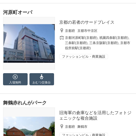
河原町オーパ
京都の若者のサードプレイス
京都府
京都市中京区
京都河原町駅(京都府)
,
祇園四条駅(京都府)
,
三条駅(京都府)
,
三条京阪駅(京都府)
,
京都市
役所前駅(京都府)
ファッションビル・商業施設
入場無料
おむつ
交換台
舞鶴赤れんがパーク
旧海軍の倉庫などを活用したフォトジ
ェニックな複合施設
京都府
舞鶴市
ファッションビル・商業施設