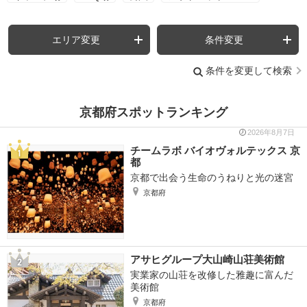
エリア変更
条件変更
条件を変更して検索
京都府スポットランキング
2026年8月7日
チームラボ バイオヴォルテックス 京
都
京都で出会う生命のうねりと光の迷宮
京都府
アサヒグループ大山崎山荘美術館
実業家の山荘を改修した雅趣に富んだ
美術館
京都府