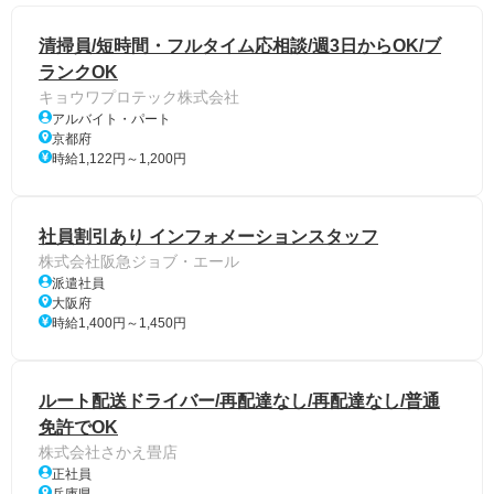
清掃員/短時間・フルタイム応相談/週3日からOK/ブ
ランクOK
キョウワプロテック株式会社
アルバイト・パート
京都府
時給1,122円～1,200円
社員割引あり インフォメーションスタッフ
株式会社阪急ジョブ・エール
派遣社員
大阪府
時給1,400円～1,450円
ルート配送ドライバー/再配達なし/再配達なし/普通
免許でOK
株式会社さかえ畳店
正社員