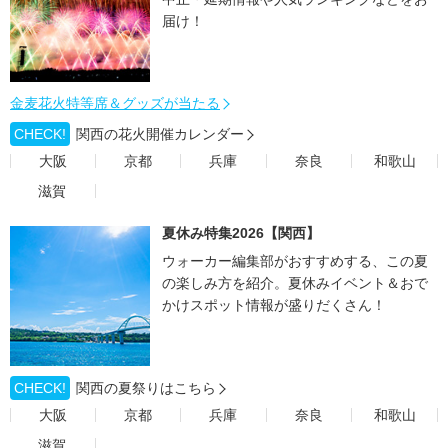
届け！
金麦花火特等席＆グッズが当たる
CHECK!
関西の花火開催カレンダー
大阪
京都
兵庫
奈良
和歌山
滋賀
夏休み特集2026【関西】
ウォーカー編集部がおすすめする、この夏
の楽しみ方を紹介。夏休みイベント＆おで
かけスポット情報が盛りだくさん！
CHECK!
関西の夏祭りはこちら
大阪
京都
兵庫
奈良
和歌山
滋賀