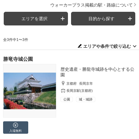
ウォーカープラス掲載の駅・路線について
エリアを選択
目的から探す
全3件中1〜3件
エリアや条件で絞り込む
勝竜寺城公園
歴史遺産・勝龍寺城跡を中心とする公
園
京都府
長岡京市
長岡京駅(京都府)
公園
城・城跡
入場無料