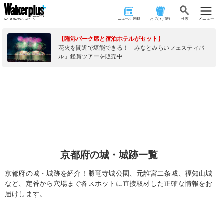
ニュース･連載
おでかけ情報
検 索
メニュー
【臨港パーク席と宿泊ホテルがセット】
花火を間近で堪能できる！「みなとみらいフェスティバ
ル」鑑賞ツアーを販売中
京都府の城・城跡一覧
京都府の城・城跡を紹介！勝竜寺城公園、元離宮二条城、福知山城
など、定番から穴場まで各スポットに直接取材した正確な情報をお
届けします。