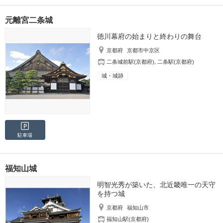
元離宮二条城
徳川幕府の始まりと終わりの舞台
京都府
京都市中京区
二条城前駅(京都府)
,
二条駅(京都府)
城・城跡
駐車場
福知山城
明智光秀が築いた、北近畿唯一の天守
を持つ城
京都府
福知山市
福知山駅(京都府)