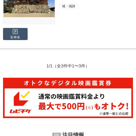
城・城跡
駐車場
1/1
（全3件中1〜3件）
注目情報