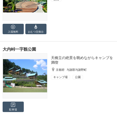
入場無料
おむつ
交換台
大内峠一字観公園
天橋立の絶景を眺めながらキャンプを
満喫
京都府
与謝郡与謝野町
キャンプ場
公園
駐車場