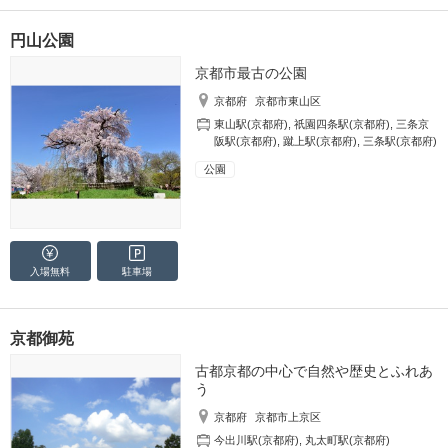
円山公園
京都市最古の公園
京都府
京都市東山区
東山駅(京都府)
,
祇園四条駅(京都府)
,
三条京
阪駅(京都府)
,
蹴上駅(京都府)
,
三条駅(京都府)
公園
入場無料
駐車場
京都御苑
古都京都の中心で自然や歴史とふれあ
う
京都府
京都市上京区
今出川駅(京都府)
,
丸太町駅(京都府)