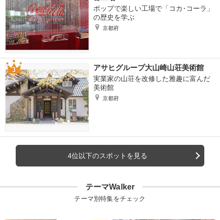
ポップで楽しい工場で「コカ･コーラ」
の歴史を学ぶ
京都府
アサヒグループ大山崎山荘美術館
実業家の山荘を改修した雅趣に富んだ
美術館
京都府
4位以下のスポットを見る
テーマWalker
テーマ別特集をチェック