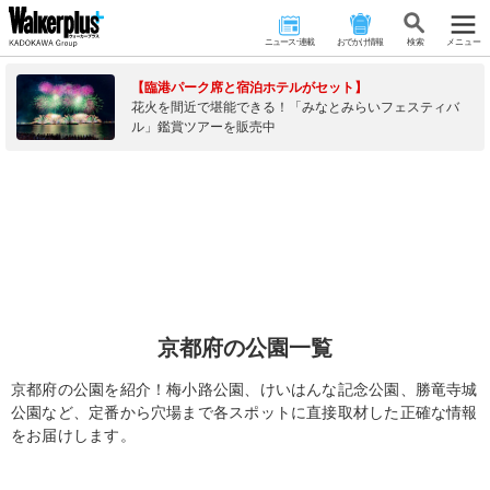
ニュース･連載
おでかけ情報
検 索
メニュー
【臨港パーク席と宿泊ホテルがセット】
花火を間近で堪能できる！「みなとみらいフェスティバ
ル」鑑賞ツアーを販売中
京都府の公園一覧
京都府の公園を紹介！梅小路公園、けいはんな記念公園、勝竜寺城
公園など、定番から穴場まで各スポットに直接取材した正確な情報
をお届けします。