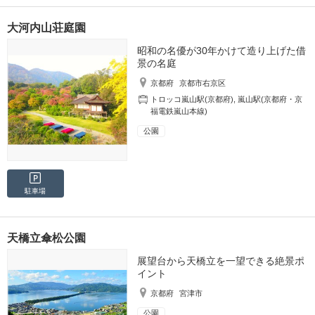
大河内山荘庭園
昭和の名優が30年かけて造り上げた借
景の名庭
京都府
京都市右京区
トロッコ嵐山駅(京都府)
,
嵐山駅(京都府・京
福電鉄嵐山本線)
公園
駐車場
天橋立傘松公園
展望台から天橋立を一望できる絶景ポ
イント
京都府
宮津市
公園