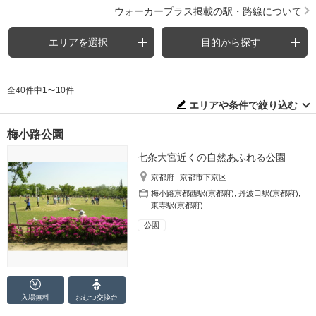
ウォーカープラス掲載の駅・路線について
エリアを選択
目的から探す
全40件中1〜10件
エリアや条件で絞り込む
梅小路公園
七条大宮近くの自然あふれる公園
京都府
京都市下京区
梅小路京都西駅(京都府)
,
丹波口駅(京都府)
,
東寺駅(京都府)
公園
入場無料
おむつ
交換台