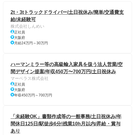
2t・3tトラックドライバー/土日祝休み/簡単/交通費支
給/未経験可
株式会社しんめい
正社員
大阪府
月給24万円～30万円
ハーマンミラー等の高級輸入家具を扱う法人営業/空
間デザイン提案/年収450万〜700万円/土日祝休み
マーベラス株式会社
正社員
大阪府
年収450万円～700万円
「未経験OK」書類作成等の一般事務/土日祝休み/年
間休日125日/駅徒歩6分!残業10h月以内/昇給・賞与
あり