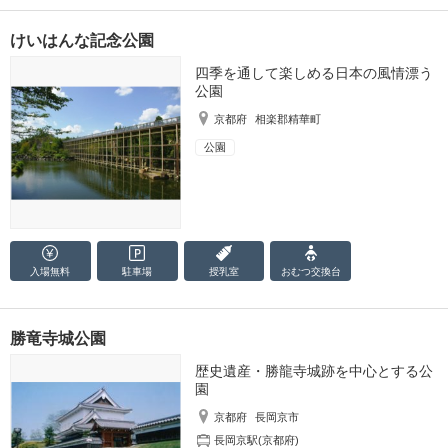
けいはんな記念公園
四季を通して楽しめる日本の風情漂う
公園
京都府
相楽郡精華町
公園
入場無料
駐車場
授乳室
おむつ
交換台
勝竜寺城公園
歴史遺産・勝龍寺城跡を中心とする公
園
京都府
長岡京市
長岡京駅(京都府)