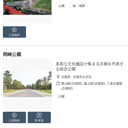
公園
城・城跡
入場無料
岡崎公園
多彩な文化施設が集まる京都を代表す
る総合公園
京都府
京都市左京区
東山駅(京都府)
,
蹴上駅(京都府)
,
三条京阪駅
(京都府)
公園
入場無料
駐車場