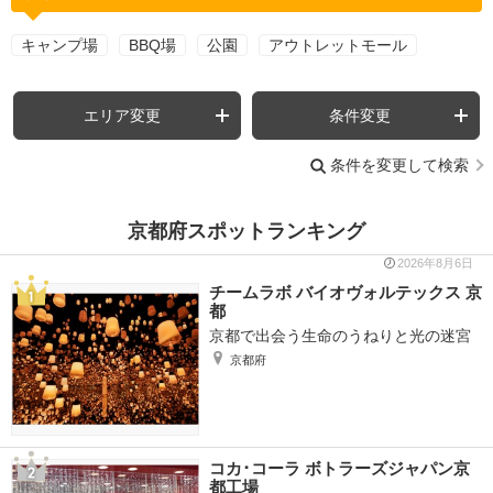
キャンプ場
BBQ場
公園
アウトレットモール
エリア変更
条件変更
条件を変更して検索
京都府スポットランキング
2026年8月6日
チームラボ バイオヴォルテックス 京
都
京都で出会う生命のうねりと光の迷宮
京都府
コカ･コーラ ボトラーズジャパン京
都工場