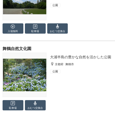
公園
入場無料
駐車場
おむつ
交換台
舞鶴自然文化園
大浦半島の豊かな自然を活かした公園
京都府
舞鶴市
公園
駐車場
おむつ
交換台