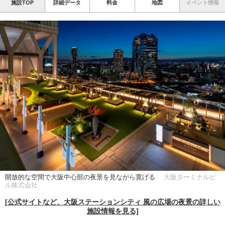
施設TOP
詳細データ
料金
地図
イベント情報
開放的な空間で大阪中心部の夜景を見ながら寛げる
大阪ターミナルビ
ル株式会社
[公式サイトなど、大阪ステーションシティ 風の広場の夜景の詳しい
施設情報を見る]