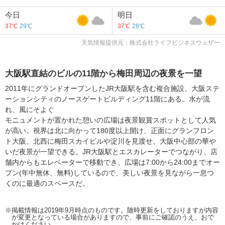
今日
明日
37℃
29℃
37℃
28℃
天気情報提供元：株式会社ライフビジネスウェザー
大阪駅直結のビルの11階から梅田周辺の夜景を一望
2011年にグランドオープンしたJR大阪駅を含む複合施設、大阪ステ
ーションシティのノースゲートビルディング11階にある。水が流
れ、風にそよぐ
モニュメントが置かれた憩いの広場は夜景観賞スポットとして人気
が高い。視界は北に向かって180度以上開け、正面にグランフロン
ト大阪、北西に梅田スカイビルや淀川を見渡せ、大阪中心部の華や
いだ夜景が一望できる。JR大阪駅とエスカレーターでつながり、店
舗内からもエレベーターで移動でき、広場は7:00から24:00までオー
プン(年中無休、無料)しているので、美しい夜景を見ながら一息つ
くのに最適のスペースだ。
※掲載情報は2019年9月時点のものです。随時更新をしておりますが内容
が変更となっている場合がありますので、事前にご確認のうえ、おで
かけください。