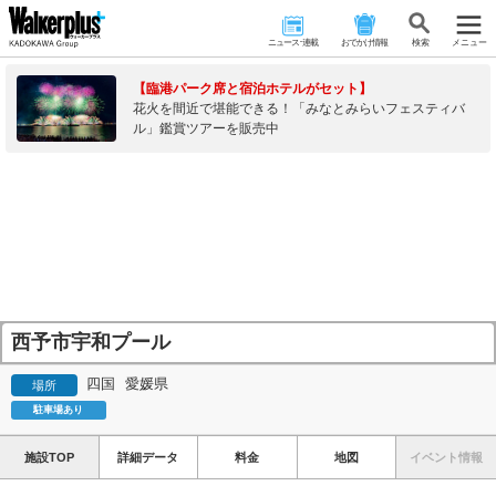
ニュース･連載
おでかけ情報
検 索
メニュー
【臨港パーク席と宿泊ホテルがセット】
花火を間近で堪能できる！「みなとみらいフェスティバ
ル」鑑賞ツアーを販売中
西予市宇和プール
四国
愛媛県
場所
駐車場あり
施設TOP
詳細データ
料金
地図
イベント情報