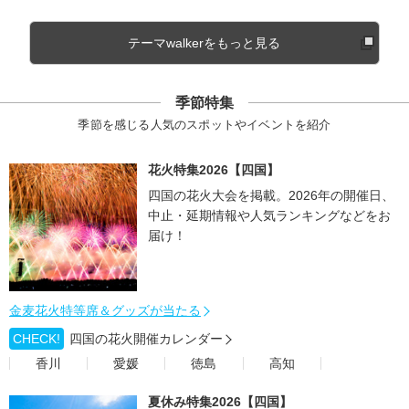
テーマwalkerをもっと見る
季節特集
季節を感じる人気のスポットやイベントを紹介
花火特集2026【四国】
四国の花火大会を掲載。2026年の開催日、
中止・延期情報や人気ランキングなどをお
届け！
金麦花火特等席＆グッズが当たる
CHECK!
四国の花火開催カレンダー
香川
愛媛
徳島
高知
夏休み特集2026【四国】