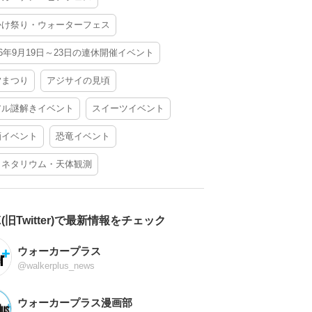
かけ祭り・ウォーターフェス
26年9月19日～23日の連休開催イベント
夕まつり
アジサイの見頃
アル謎解きイベント
スイーツイベント
酒イベント
恐竜イベント
ラネタリウム・天体観測
X(旧Twitter)で最新情報をチェック
ウォーカープラス
@walkerplus_news
ウォーカープラス漫画部