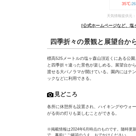
35℃
2
天気情報提供元：
[公式ホームページなど、塩
四季折々の景観と展望台か
標高525メートルの塩ヶ森山頂近くにある公
と四季折々違った景色が楽しめる。展望台か
渡せる大パノラマが開けている。園内にはテ
ックなどに利用できる。
見どころ
各所に休憩所も設置され、ハイキングやウォ
がる街の灯りも楽しむことができる。
※掲載情報は2024年6月時点のものです。随時
で、事前にご確認のうえ、おでかけください。