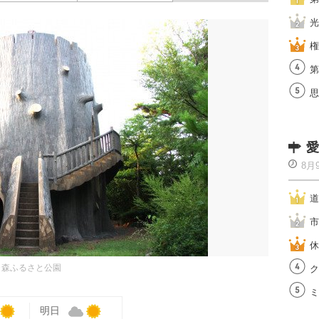
光
権
第
思
愛
8月
道
市
休
ヶ森ふるさと公園
ク
ミ
明日