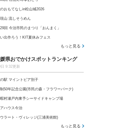
のおもてなしin松山城2026
現山 流しそうめん
29回 今治市民のまつり「おんまく」
い出作ろう！KIT夏休みフェス
もっと見る
媛県おでかけスポットランキング
9日 9:32更新
の駅 マイントピア別子
制50年記念公園(市民の森・フラワーパーク)
暇村瀬戸内東予シーサイドキャンプ場
アハウス今治
ウラート・ヴィレッジ(三浦美術館)
もっと見る