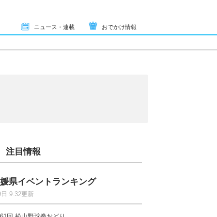
ニュース・連載
おでかけ情報
注目情報
媛県イベントランキング
9日 9:32更新
61回 松山野球拳おどり