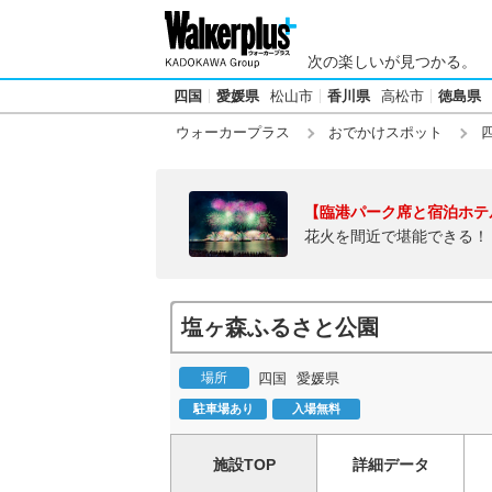
次の楽しいが見つかる。
四国
愛媛県
松山市
香川県
高松市
徳島県
ウォーカープラス
おでかけスポット
【臨港パーク席と宿泊ホテ
花火を間近で堪能できる！
塩ヶ森ふるさと公園
場所
四国
愛媛県
駐車場あり
入場無料
施設TOP
詳細データ