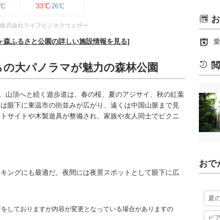
33℃
6℃
26℃
お
株式会社ライフビジネスウェザー
ヶ森ふるさと公園の詳しい施設情報を見る]
愛
閲
らの大パノラマが魅力の森林公園
園。山頂へと続く遊歩道は、春の桜、夏のアジサイ、秋の紅葉
らは眼下に東温市の街並みが広がり、遠くは中国山脈まで見
ントサイトや木製遊具が整備され、家族や友人同士でピクニ
おで
ーキングにも最適だ。夜間には夜景スポットとして眼下に広
夏
更新をしておりますが内容が変更となっている場合がありますの
ビ