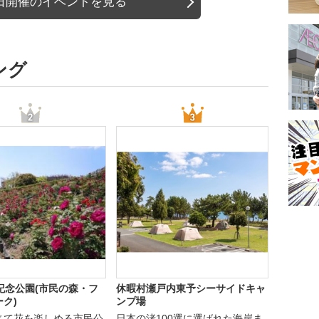
日開催のイベントを見る
ング
記念公園(市民の森・フ
休暇村瀬戸内東予シーサイドキャ
ク)
ンプ場
じて花を楽しめる市民公
日本の渚100選に選ばれた海岸ま