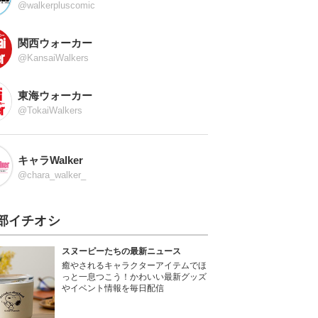
@walkerpluscomic
関西ウォーカー
@KansaiWalkers
東海ウォーカー
@TokaiWalkers
キャラWalker
@chara_walker_
部イチオシ
スヌーピーたちの最新ニュース
癒やされるキャラクターアイテムでほ
っと一息つこう！かわいい最新グッズ
やイベント情報を毎日配信